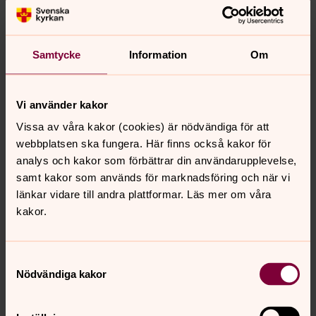
Tillsammans med Anna Forslund och Andreas Öberg
sjunger hon Cyndi Laupers hit True Colors som i den
svenska översättningen av Reine Mirro blir Själs färger.
Samtycke
Information
Om
Kyrkan unplugged – Going Home
Vi använder kakor
Denna vecka gästas Kyrkan Unplugged av bandet
Pinewood Avenue som sjunger egna låten Going Home.
Vissa av våra kakor (cookies) är nödvändiga för att
Vi säger bara häng med!
webbplatsen ska fungera. Här finns också kakor för
analys och kakor som förbättrar din användarupplevelse,
samt kakor som används för marknadsföring och när vi
Kyrkan unplugged – Hold On
länkar vidare till andra plattformar. Läs mer om våra
Kyrkan Unplugged är äntligen tillbaka! Under fem
kakor.
fredagar i maj och juni får du njuta av musik från Bygdeå
kyrka. Första ut är gospellåten Hold On. Den är både en
uppmaning om att hålla ut och hålla i ett litet tag till och
Samtyckesval
Nödvändiga kakor
ett löfte om att det kommer att bli bättre! Solist är
Katarina Parment och med sig har hon Andreas Öberg
och Anna Forslund på piano och kör.