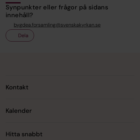
Synpunkter eller frågor på sidans
innehåll?
bygdea.forsamling@svenskakyrkan.se
Dela
Tillbaka till toppen
Tillbaka till innehållet
Kontakt
Kalender
Hitta snabbt