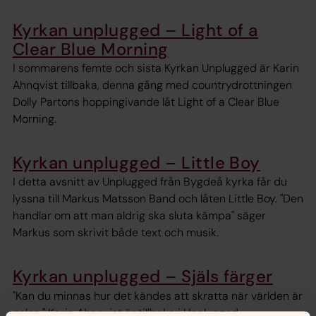
Kyrkan unplugged – Light of a
Clear Blue Morning
I sommarens femte och sista Kyrkan Unplugged är Karin
Ahnqvist tillbaka, denna gång med countrydrottningen
Dolly Partons hoppingivande låt Light of a Clear Blue
Morning.
Kyrkan unplugged – Little Boy
I detta avsnitt av Unplugged från Bygdeå kyrka får du
lyssna till Markus Matsson Band och låten Little Boy. "Den
handlar om att man aldrig ska sluta kämpa" säger
Markus som skrivit både text och musik.
Kyrkan unplugged – Själs färger
"Kan du minnas hur det kändes att skratta när världen är
galen." Karin Ahnqvist är tillbaka i Unplugged.