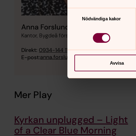
Samtyckesval
Nödvändiga kakor
Anna Forslund
Kantor, Bygdeå församling
Direkt:
0934-144 11
anna.forslund@svenskakyrkan.se
E-post:
Avvisa
Mer Play
Kyrkan unplugged – Light
of a Clear Blue Morning