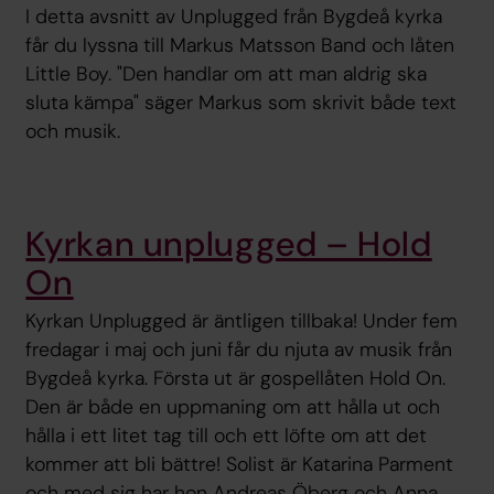
I detta avsnitt av Unplugged från Bygdeå kyrka
får du lyssna till Markus Matsson Band och låten
Little Boy. "Den handlar om att man aldrig ska
sluta kämpa" säger Markus som skrivit både text
och musik.
Kyrkan unplugged – Hold
On
Kyrkan Unplugged är äntligen tillbaka! Under fem
fredagar i maj och juni får du njuta av musik från
Bygdeå kyrka. Första ut är gospellåten Hold On.
Den är både en uppmaning om att hålla ut och
hålla i ett litet tag till och ett löfte om att det
kommer att bli bättre! Solist är Katarina Parment
och med sig har hon Andreas Öberg och Anna