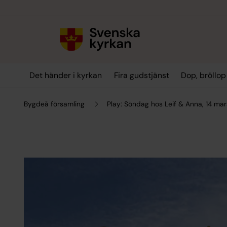
Till innehållet
Till undermeny
Det händer i kyrkan
Fira gudstjänst
Dop, bröllo
Bygdeå församling
Play: Söndag hos Leif & Anna, 14 mar