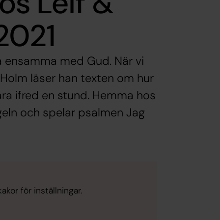
os Leif &
2021
ra ensamma med Gud. När vi
 Holm läser han texten om hur
vara ifred en stund. Hemma hos
geln och spelar psalmen Jag
kor för inställningar.