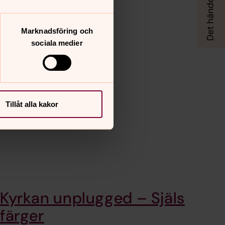
Marknadsföring och
sociala medier
Tillåt alla kakor
Kyrkan unplugged – Själs
färger