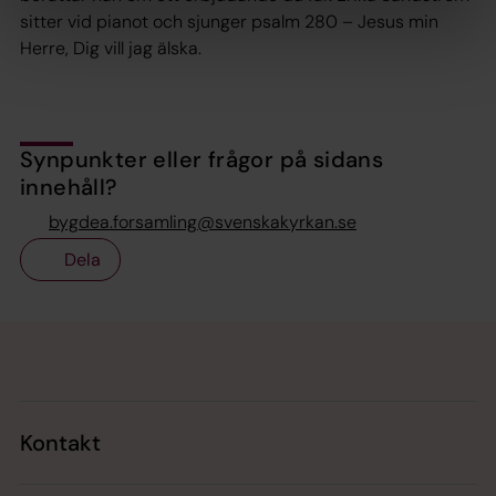
sitter vid pianot och sjunger psalm 280 – Jesus min
Herre, Dig vill jag älska.
Synpunkter eller frågor på sidans
innehåll?
bygdea.forsamling@svenskakyrkan.se
Dela
Tillbaka till toppen
Tillbaka till innehållet
Kontakt