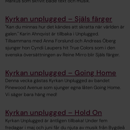
Markus som skrivit både text och musik.
Kyrkan unplugged – Själs färger
"Kan du minnas hur det kändes att skratta när världen är
galen." Karin Ahnqvist är tillbaka i Unplugged.
Tillsammans med Anna Forslund och Andreas Öberg
sjunger hon Cyndi Laupers hit True Colors som i den
svenska översättningen av Reine Mirro blir Själs färger.
Kyrkan unplugged – Going Home
Denna vecka gästas Kyrkan Unplugged av bandet
Pinewood Avenue som sjunger egna låten Going Home.
Vi säger bara häng med!
Kyrkan unplugged – Hold On
Kyrkan Unplugged är äntligen tillbaka! Under fem
fredagar i maj och juni får du njuta av musik från Bygdeå