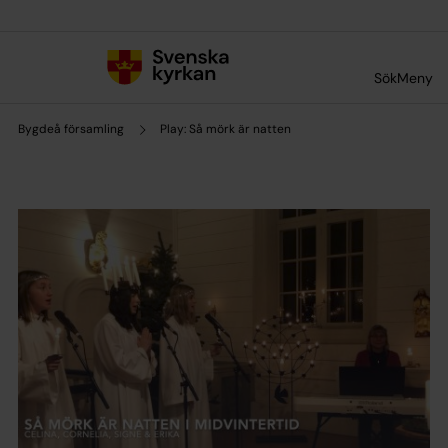
Till innehållet
Till undermeny
Sök
Meny
Bygdeå församling
Play: Så mörk är natten