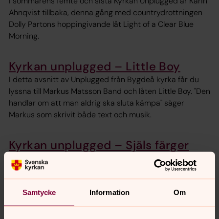
I sommarens femte och sista Kyrkan Unplugged är Karin
Ahnqvist tillbaka, denna gång med countrydrottningen
Dolly Partons hoppingivande låt Light of a Clear Blue
Morning.
Kyrkan unplugged – Little Boy
I detta avsnitt av Unplugged från Bygdeå kyrka får du
lyssna till Markus Matsson Band och låten Little Boy. "Den
handlar om att man aldrig ska sluta kämpa" säger
Markus som skrivit både text och musik.
Kyrkan unplugged – Själs färger
"Kan du minnas hur det kändes att skratta när världen är
galen." Karin Ahnqvist är tillbaka i Unplugged.
Tillsammans med Anna Forslund och Andreas Öberg
Samtycke
Information
Om
sjunger hon Cyndi Laupers hit True Colors som i den
svenska översättningen av Reine Mirro blir Själs färger.