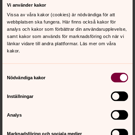
Vi använder kakor
Kyrkan unplugged – Going Home
Vissa av våra kakor (cookies) är nödvändiga för att
Denna vecka gästas Kyrkan Unplugged av bandet
webbplatsen ska fungera. Här finns också kakor för
Pinewood Avenue som sjunger egna låten Going Home.
analys och kakor som förbättrar din användarupplevelse,
Vi säger bara häng med!
samt kakor som används för marknadsföring och när vi
länkar vidare till andra plattformar. Läs mer om våra
Kyrkan unplugged – Hold On
kakor.
Kyrkan Unplugged är äntligen tillbaka! Under fem
fredagar i maj och juni får du njuta av musik från Bygdeå
Samtyckesval
kyrka. Första ut är gospellåten Hold On. Den är både en
Nödvändiga kakor
uppmaning om att hålla ut och hålla i ett litet tag till och
ett löfte om att det kommer att bli bättre! Solist är
Katarina Parment och med sig har hon Andreas Öberg
Inställningar
och Anna Forslund på piano och kör.
Analys
Play: Söndag hos Leif och Andreas,
16 maj 2021
Marknadsföring och sociala medier