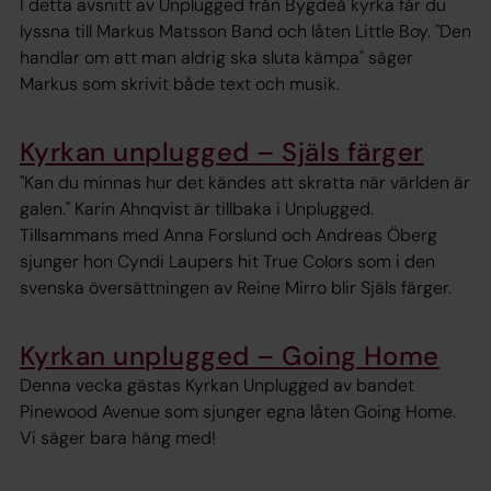
I detta avsnitt av Unplugged från Bygdeå kyrka får du
lyssna till Markus Matsson Band och låten Little Boy. "Den
handlar om att man aldrig ska sluta kämpa" säger
Markus som skrivit både text och musik.
Kyrkan unplugged – Själs färger
"Kan du minnas hur det kändes att skratta när världen är
galen." Karin Ahnqvist är tillbaka i Unplugged.
Tillsammans med Anna Forslund och Andreas Öberg
sjunger hon Cyndi Laupers hit True Colors som i den
svenska översättningen av Reine Mirro blir Själs färger.
Kyrkan unplugged – Going Home
Denna vecka gästas Kyrkan Unplugged av bandet
Pinewood Avenue som sjunger egna låten Going Home.
Vi säger bara häng med!