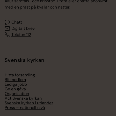
Akut samtals- och krisstöd. Prata eller chatta anonymt
med en präst på kvällar och nätter.
Chatt
Digitalt brev
Telefon 112
Svenska kyrkan
Hitta församling
Bli medlem
Lediga jobb
Ge en gåva
Organisation
Act Svenska kyrkan
Svenska kyrkan i utlandet
Press – nationell nivå