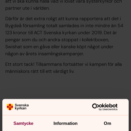
att vi ska kunna hålla vad vi lovat våra systerkyrkor och
partner ute i världen.
Därför är det extra roligt att kunna rapportera att det i
Bygdeå församling totalt samlades in inte mindre än 54
123 kronor till ACT Svenska kyrkan under 2019. Det är
pengar som du och andra stoppat i kollektboxen,
Swishat som en gåva eller kanske köpt något under
någon av årets insamlingskampanjer.
Ett stort tack! Tillsammans fortsätter vi kampen för alla
människors rätt till ett värdigt liv.
Samtycke
Information
Om