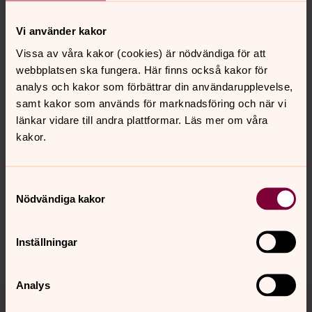
Vi använder kakor
Vissa av våra kakor (cookies) är nödvändiga för att
webbplatsen ska fungera. Här finns också kakor för
analys och kakor som förbättrar din användarupplevelse,
samt kakor som används för marknadsföring och när vi
länkar vidare till andra plattformar. Läs mer om våra
kakor.
Synpunkter eller frågor på sidans
Samtyckesval
innehåll?
Nödvändiga kakor
bygdea.forsamling@svenskakyrkan.se
Inställningar
Dela
Analys
Tillbaka till toppen
Tillbaka till innehållet