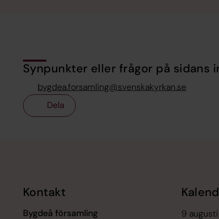
Synpunkter eller frågor på sidans i
bygdea.forsamling@svenskakyrkan.se
Dela
Tillbaka till toppen
Tillbaka till innehållet
Kontakt
Kalend
Bygdeå församling
9 augusti