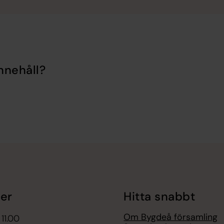
nnehåll?
er
Hitta snabbt
Om Bygdeå församling
 11.00