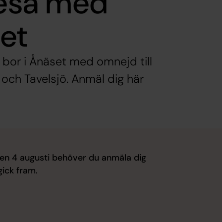
esa med
et
 bor i Ånäset med omnejd till
och Tavelsjö. Anmäl dig här
en 4 augusti behöver du anmäla dig
gick fram.