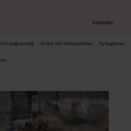
Kalender
p och begravning
Kyrkor och mötesplatser
Kyrkogårdar
äset