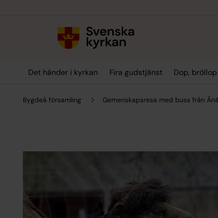
Till innehållet
Till undermeny
Det händer i kyrkan
Fira gudstjänst
Dop, bröllo
Bygdeå församling
Gemenskapsresa med buss från Ån