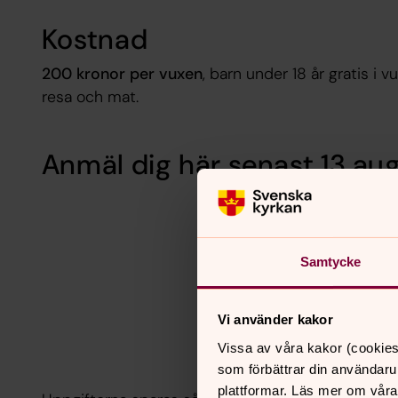
Kostnad
200 kronor per vuxen
, barn under 18 år gratis i 
resa och mat.
Anmäl dig här senast 13 aug
Samtycke
Vi använder kakor
Vissa av våra kakor (cookies
som förbättrar din användaru
plattformar. Läs mer om våra