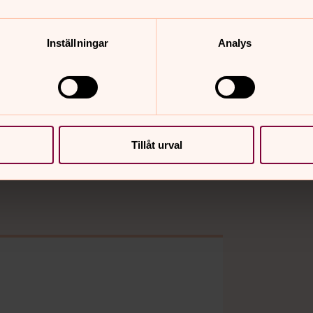
omföra den aktuella aktiviteten eller
anterar din personuppgifter hittar du
ppgifter
Inställningar
Analys
Tillåt urval