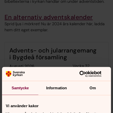
bibeltexterna i kyrkan handlar om under adventstiden.
En alternativ adventskalender
Sprid ljus i mörkret! Nu är 2024 års kalender här, ladda
hem ditt eget exemplar.
Advents- och jularrangemang
i Bygdeå församling
Vecka 32
augusti 2026
mån
tis
ons
tor
fre
lör
sön
Samtycke
Information
Om
3
4
5
6
7
8
9
Vi använder kakor
Inga händelser i dag.