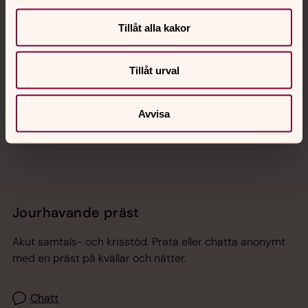
Kalender
Tillåt alla kakor
Hitta snabbt
Tillåt urval
Sociala kanaler
Avvisa
Jourhavande präst
Akut samtals- och krisstöd. Prata eller chatta anonymt
med en präst på kvällar och nätter.
Chatt