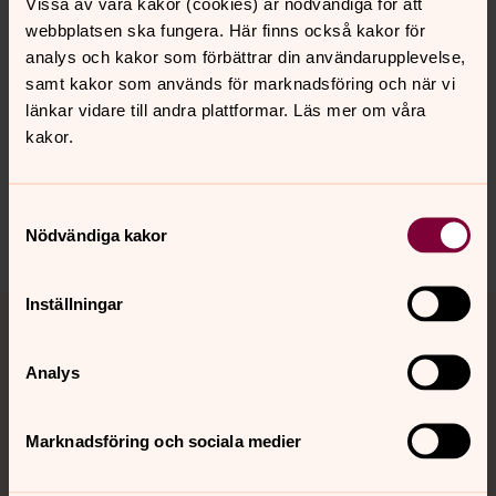
Vissa av våra kakor (cookies) är nödvändiga för att
webbplatsen ska fungera. Här finns också kakor för
analys och kakor som förbättrar din användarupplevelse,
samt kakor som används för marknadsföring och när vi
länkar vidare till andra plattformar. Läs mer om våra
Synpunkter eller frågor på sidans
kakor.
innehåll?
bygdea.forsamling@svenskakyrkan.se
Samtyckesval
Dela
Nödvändiga kakor
Tillbaka till toppen
Tillbaka till innehållet
Inställningar
Analys
Kontakt
Marknadsföring och sociala medier