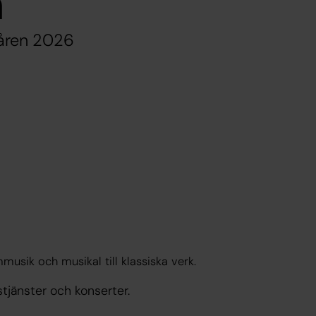
n
våren 2026
d
usik och musikal till klassiska verk.
tjänster och konserter.