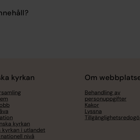
nnehåll?
ka kyrkan
Om webbplats
örsamling
Behandling av
lem
personuppgifter
jobb
Kakor
åva
Lyssna
ation
Tillgänglighetsredogö
nska kyrkan
 kyrkan i utlandet
nationell nivå