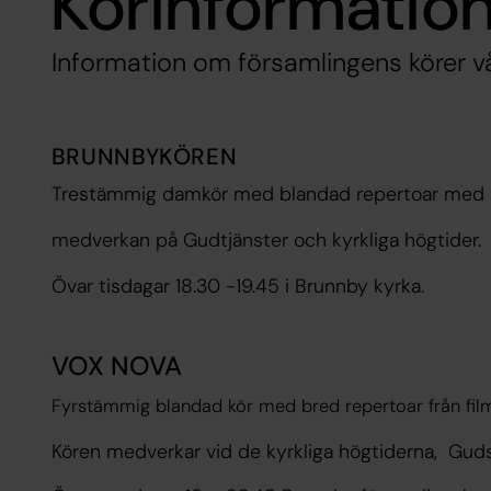
Körinformatio
Information om församlingens körer 
BRUNNBYKÖREN
Trestämmig damkör med blandad repertoar me
medverkan på Gudtjänster och kyrkliga högtider.
Övar tisdagar 18.30 -19.45 i Brunnby kyrka.
VOX NOVA
Fyr
stämmig blandad kör med bred repertoar från filmm
Kören medverkar vid de kyrkliga högtiderna, Guds