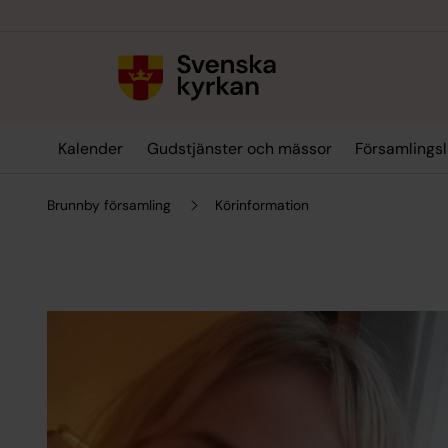
Till innehållet
Till undermeny
Kalender
Gudstjänster och mässor
Församlingsl
Brunnby församling
Körinformation