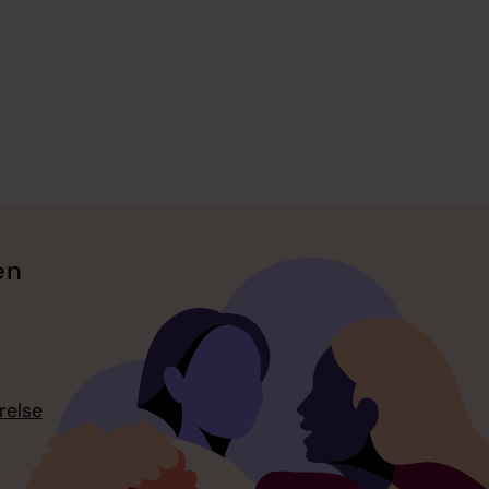
en
relse