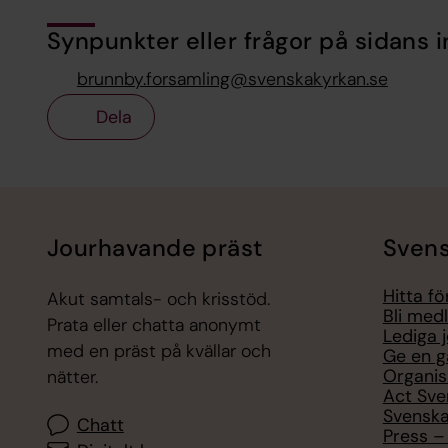
Synpunkter eller frågor på sidans i
brunnby.forsamling@svenskakyrkan.se
Dela
Tillbaka till toppen
Tillbaka till innehållet
Jourhavande präst
Svens
Hitta f
Akut samtals- och krisstöd.
Bli med
Prata eller chatta anonymt
Lediga 
med en präst på kvällar och
Ge en g
Organis
nätter.
Act Sve
Svenska
Chatt
Press – 