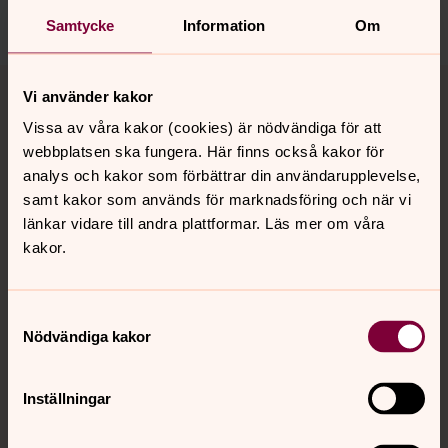
Dela
Samtycke
Information
Om
Tillbaka till toppen
Tillbaka till innehållet
Vi använder kakor
Vissa av våra kakor (cookies) är nödvändiga för att
webbplatsen ska fungera. Här finns också kakor för
Kontakt
analys och kakor som förbättrar din användarupplevelse,
samt kakor som används för marknadsföring och när vi
länkar vidare till andra plattformar. Läs mer om våra
Kalender
kakor.
Samtyckesval
Hitta snabbt
Nödvändiga kakor
Sociala kanaler
Inställningar