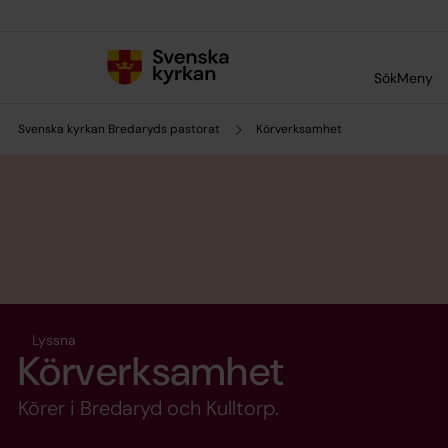
Till innehållet
Till undermeny
Sök
Meny
Svenska kyrkan Bredaryds pastorat
Körverksamhet
Lyssna
Körverksamhet
Körer i Bredaryd och Kulltorp.