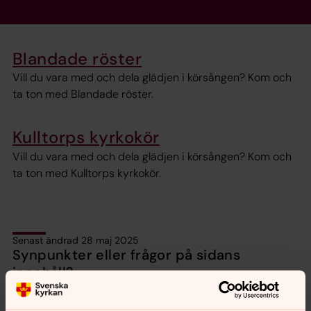
Blandade röster
Vill du vara med och dela glädjen i körsången? Kom och
ta ton med Blandade röster.
Kulltorps kyrkokör
Vill du vara med och dela glädjen i körsången? Kom och
ta ton med Kulltorps kyrkokör.
Senast ändrad 28 maj 2025
Synpunkter eller frågor på sidans
innehåll?
bredaryd.pastorat@svenskakyrkan.se