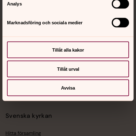
Analys
Marknadsföring och sociala medier
Jourhavande präst
Akut samtals- och krisstöd. Prata eller chatta anonymt
Tillåt alla kakor
med en präst på kvällar och nätter.
Tillåt urval
Chatt
Digitalt brev
Telefon 112
Avvisa
Svenska kyrkan
Hitta församling