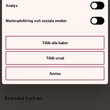
Analys
Marknadsföring och sociala medier
Jourhavande präst
Akut samtals- och krisstöd. Prata eller chatta anonymt
Tillåt alla kakor
med en präst på kvällar och nätter.
Tillåt urval
Chatt
Digitalt brev
Avvisa
Telefon 112
Svenska kyrkan