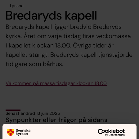
Lyssna
Bredaryds kapell
Bredaryds kapell ligger bredvid Bredaryds
kyrka. Året om varje tisdag firas veckomässa
i kapellet klockan 18.00. Övriga tider är
kapellet stängt. Bredaryds kapell tjänstgjorde
tidigare som bårhus.
Välkommen på mässa tisdagar klockan 18.00.
Senast ändrad 13 juni 2025
Synpunkter eller frågor på sidans
innehåll?
bredaryd.pastorat@svenskakyrkan.se