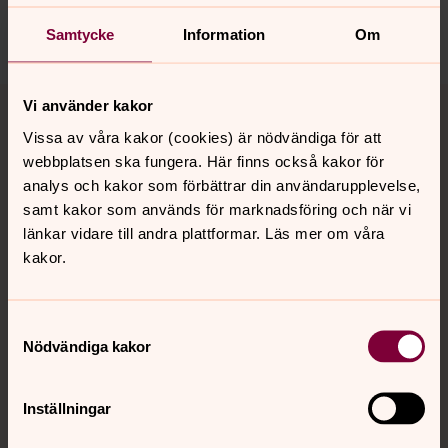
Dela
Samtycke
Information
Om
Tillbaka till toppen
Tillbaka till innehållet
Vi använder kakor
Vissa av våra kakor (cookies) är nödvändiga för att
webbplatsen ska fungera. Här finns också kakor för
analys och kakor som förbättrar din användarupplevelse,
Kontakt
samt kakor som används för marknadsföring och när vi
länkar vidare till andra plattformar. Läs mer om våra
kakor.
Kalender
Samtyckesval
Hitta snabbt
Nödvändiga kakor
Inställningar
Sociala kanaler