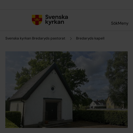
Till innehållet
Till undermeny
Sök
Meny
Svenska kyrkan Bredaryds pastorat
Bredaryds kapell