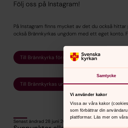
Följ oss på Instagram!
På Instagram finns mycket av det du också hittar 
också Brännkyrkas ungdom med ett eget konto. Fö
Till Brännkyrka församling på Instagram!
Samtycke
Till Brännkyrkas ungdom på Instagram!
Vi använder kakor
Vissa av våra kakor (cookies
som förbättrar din användaru
plattformar. Läs mer om våra
Senast ändrad 28 juni 2026