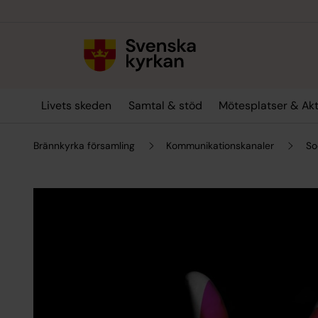
Till innehållet
Till undermeny
Livets skeden
Samtal & stöd
Mötesplatser & Akt
Brännkyrka församling
Kommunikationskanaler
So