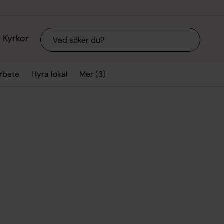
Sök
Kyrkor
Mer (3)
arbete
Hyra lokal