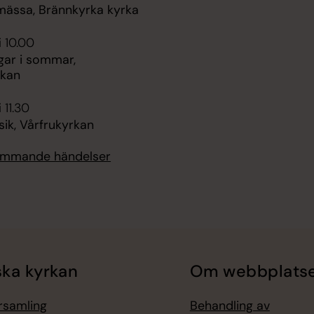
ssa, Brännkyrka kyrka
i 10.00
gar i sommar,
rkan
 11.30
ik, Vårfrukyrkan
kommande händelser
ka kyrkan
Om webbplats
örsamling
Behandling av