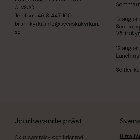
Sommarmä
ÄLVSJÖ
Telefon:
+46 8 4471100
12 august
brannkyrka.info@svenskakyrkan.
Seniorda
se
Vårfruky
12 augusti
Lunchmus
Se fler 
Jourhavande präst
Svens
Hitta f
Akut samtals- och krisstöd.