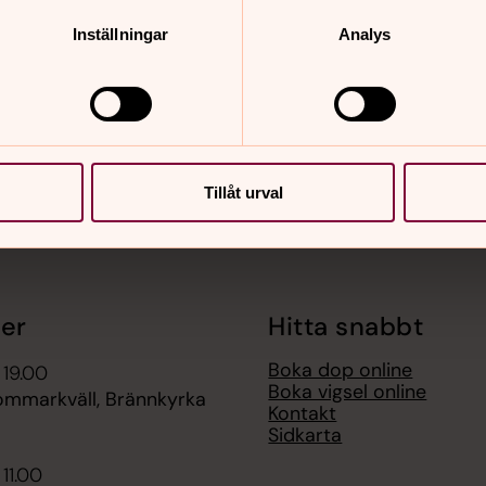
nnehåll?
Inställningar
Analys
Tillåt urval
er
Hitta snabbt
Boka dop online
 19.00
Boka vigsel online
sommarkväll, Brännkyrka
Kontakt
Sidkarta
 11.00