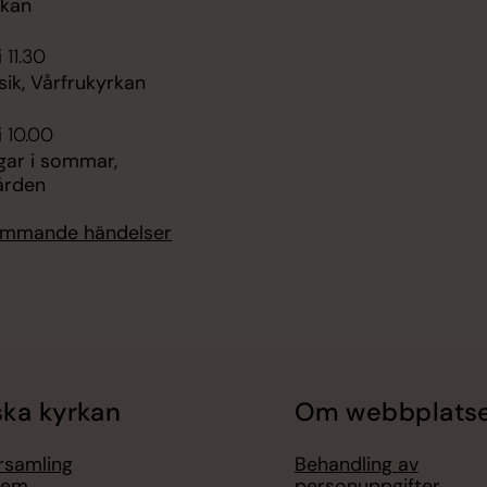
rkan
 11.30
ik, Vårfrukyrkan
i 10.00
gar i sommar,
ården
kommande händelser
ka kyrkan
Om webbplats
örsamling
Behandling av
lem
personuppgifter