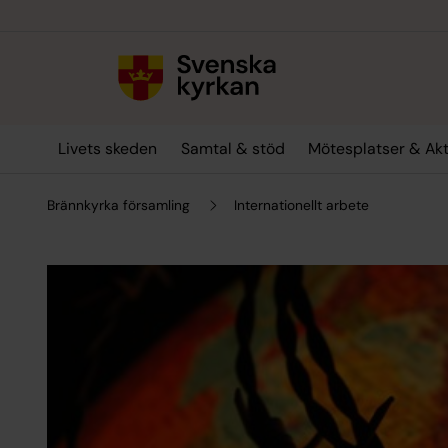
Till innehållet
Till undermeny
Livets skeden
Samtal & stöd
Mötesplatser & Akt
Brännkyrka församling
Internationellt arbete