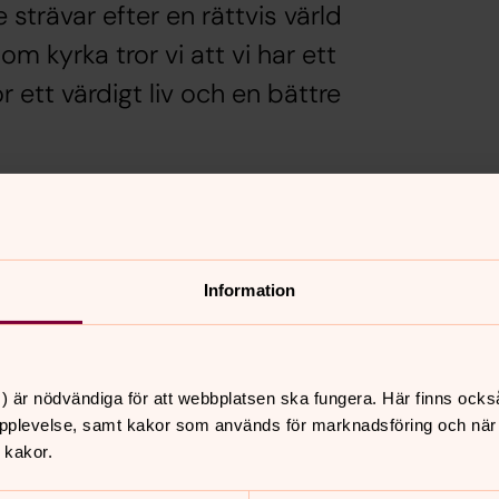
strävar efter en rättvis värld
m kyrka tror vi att vi har ett
ett värdigt liv och en bättre
Internationel
kyrkan
ka församling, som har
takter med mottagarna.
Information
Brännkyrka församling har
ombud för Act Svenska ky
) är nödvändiga för att webbplatsen ska fungera. Här finns ocks
pplevelse, samt kakor som används för marknadsföring och när vi
 kakor.
nnehåll?