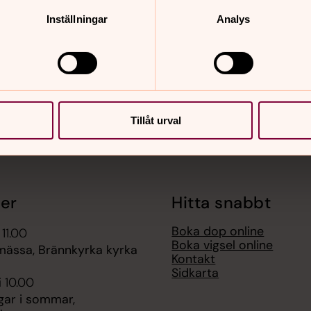
Inställningar
Analys
Tillåt urval
er
Hitta snabbt
Boka dop online
 11.00
Boka vigsel online
ssa, Brännkyrka kyrka
Kontakt
Sidkarta
i 10.00
gar i sommar,