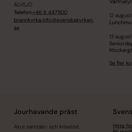
Vårfruky
ÄLVSJÖ
Telefon:
+46 8 4471100
12 augusti
brannkyrka.info@svenskakyrkan.
Lunchmus
se
13 august
Seniorda
Klockarg
Se fler 
Jourhavande präst
Svens
Hitta f
Akut samtals- och krisstöd.
Bli med