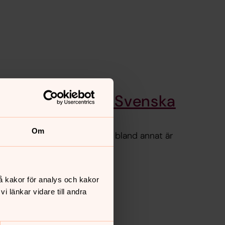
la gruppen & Act Svenska
Om
 en internationell grupp som bland annat är
rkan.
å kakor för analys och kakor
 länkar vidare till andra