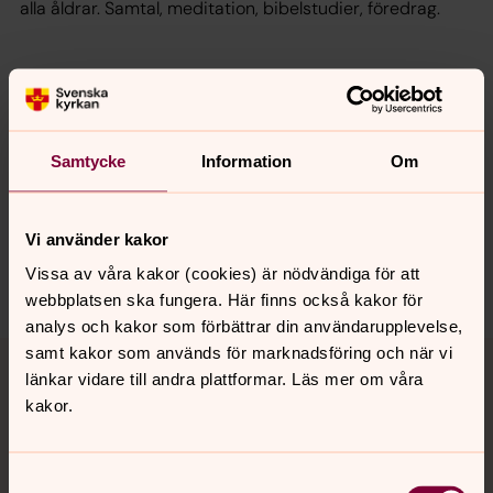
alla åldrar. Samtal, meditation, bibelstudier, föredrag.
Senast ändrad 11 september 2025
Synpunkter eller frågor på sidans
innehåll?
Samtycke
Information
Om
brannkyrka.info@svenskakyrkan.se
Dela
Vi använder kakor
Vissa av våra kakor (cookies) är nödvändiga för att
webbplatsen ska fungera. Här finns också kakor för
analys och kakor som förbättrar din användarupplevelse,
Tillbaka till toppen
Tillbaka till innehållet
samt kakor som används för marknadsföring och när vi
länkar vidare till andra plattformar. Läs mer om våra
kakor.
Kontakt
Samtyckesval