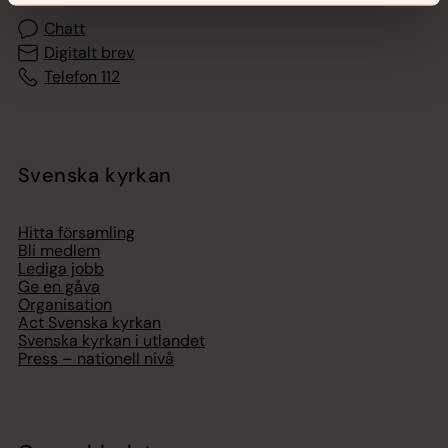
Chatt
Digitalt brev
Telefon 112
Svenska kyrkan
Hitta församling
Bli medlem
Lediga jobb
Ge en gåva
Organisation
Act Svenska kyrkan
Svenska kyrkan i utlandet
Press – nationell nivå