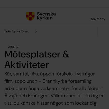
Till innehållet
Till undermeny
Sök
Meny
Brännkyrka församling
Lyssna
Mötesplatser &
Aktiviteter
Kör, samtal, fika, öppen förskola, livsfrågor,
film, sopplunch – Brännkyrka församling
erbjuder många verksamheter för alla åldrar i
Älvsjö och Fruängen. Välkommen att ta dig en
titt, du kanske hittar något som lockar dig.