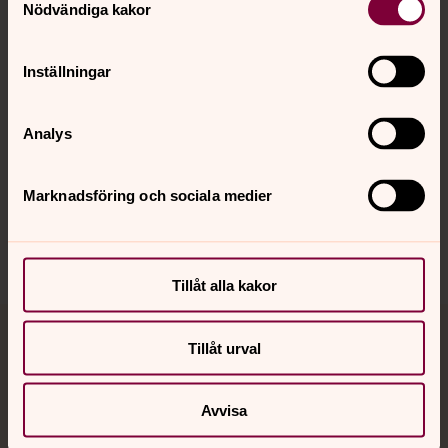
Nödvändiga kakor
Kalender
Inställningar
Hitta snabbt
Analys
Sociala kanaler
Marknadsföring och sociala medier
Tillåt alla kakor
Jourhavande präst
Tillåt urval
Akut samtals- och krisstöd. Prata eller chatta anonymt
Avvisa
med en präst på kvällar och nätter.