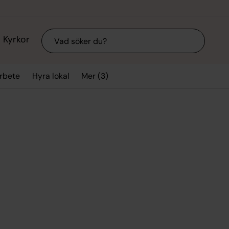
Sök
Kyrkor
Mer (3)
arbete
Hyra lokal