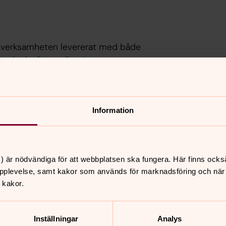
ån verksamheten levererat med både
ännkyrka församling är.
Information
) är nödvändiga för att webbplatsen ska fungera. Här finns ocks
pplevelse, samt kakor som används för marknadsföring och när vi
nnehåll?
 kakor.
Inställningar
Analys