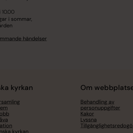
i 10.00
gar i sommar,
ården
kommande händelser
ka kyrkan
Om webbplats
örsamling
Behandling av
lem
personuppgifter
jobb
Kakor
åva
Lyssna
ation
Tillgänglighetsredogö
nska kyrkan