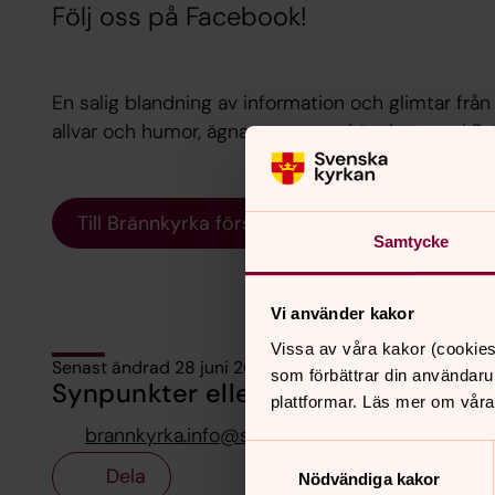
Följ oss på Facebook!
En salig blandning av information och glimtar fr
allvar och humor, ägnat att ge en känsla av vad Br
Till Brännkyrka församling på Facebook!
Samtycke
Vi använder kakor
Vissa av våra kakor (cookies
Senast ändrad 28 juni 2026
som förbättrar din användaru
Synpunkter eller frågor på sidans i
plattformar. Läs mer om våra
brannkyrka.info@svenskakyrkan.se
Samtyckesval
Dela
Nödvändiga kakor