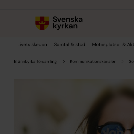
Till innehållet
Till undermeny
Livets skeden
Samtal & stöd
Mötesplatser & Akt
Brännkyrka församling
Kommunikationskanaler
So