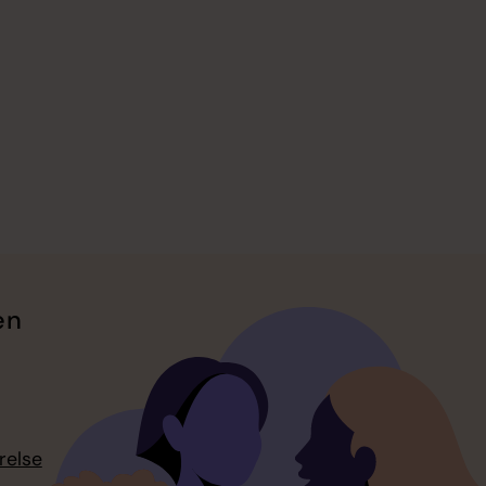
en
relse