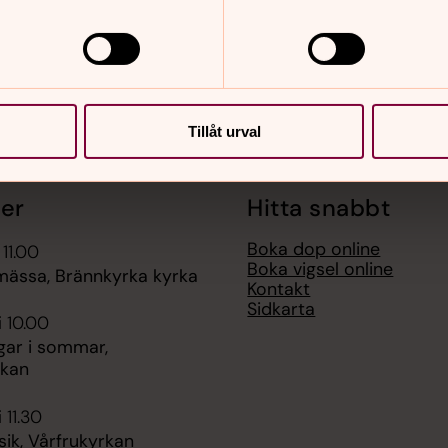
Tillåt urval
er
Hitta snabbt
Boka dop online
 11.00
Boka vigsel online
ssa, Brännkyrka kyrka
Kontakt
Sidkarta
i 10.00
gar i sommar,
rkan
 11.30
ik, Vårfrukyrkan