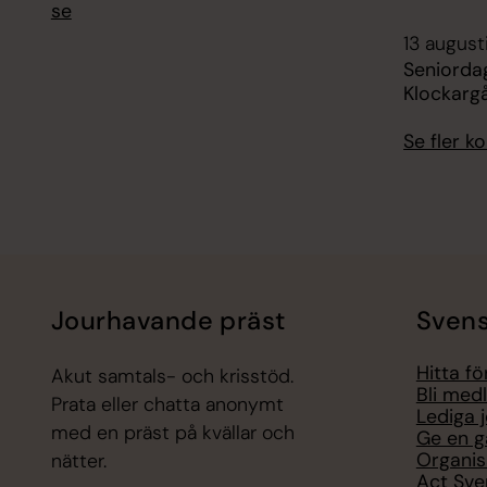
se
13 august
Seniorda
Klockarg
Se fler 
Jourhavande präst
Svens
Hitta f
Akut samtals- och krisstöd.
Bli med
Prata eller chatta anonymt
Lediga 
med en präst på kvällar och
Ge en g
Organis
nätter.
Act Sve