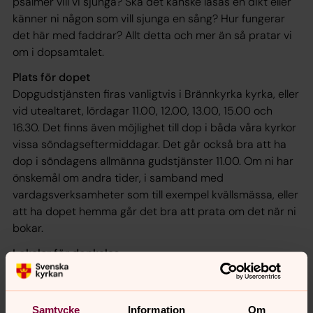
psalmer vill vi sjunga? Ska det kanske läsas en dikt eller
känner ni någon som vill sjunga en sång? Hur fungerar
det här med faddrar? Allt detta och mer än så pratar vi
om i dopsamtalet.
Plats för dopet
Dopgudstjänsten firas vanligtvis i Brännkyrka kyrka, eller
vid utealtaret, lördagar 11.00, 12.00, 13.00, 15.00 och
16.30. Det finns även möjlighet till dop i båda våra kyrkor
vissa söndagseftermiddagar. Det går också bra att ha
dop i söndagens allmänna gudstjänster 11.00. Om ni har
önskemål om andra tider, i samband med
vardagsverksamheter som till exempel kvällsmässa, eller
att ha dopet hemma går det bra att prata om det när ni
bokar.
Lokaler för dopkalas
Fira dopet med kalas! Vi har lokaler för det. Läs mer
HÄR!
Boka tid för dop
Samtycke
Information
Om
Den doptid ni bokar är bara för er. Inga andra dop sker