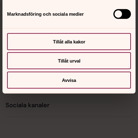
Tillbaka till toppen
Tillbaka till innehållet
Marknadsföring och sociala medier
Kontakt
Tillåt alla kakor
Kalender
Tillåt urval
Avvisa
Hitta snabbt
Sociala kanaler