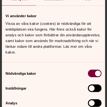
samtidigt.
Doptid bokas genom vårt
onlineformulär
, genom att
Vi använder kakor
ringa 08-447 11 56 eller via mail till
brannkyrka.info@svenskakyrkan.se. Telefonbokningen
Vissa av våra kakor (cookies) är nödvändiga för att
har öppet måndagar-fredagar 9.00-15.00 (tisdagar från
webbplatsen ska fungera. Här finns också kakor för
10.30) med lunchstängt 11.30-12.30. Dag innan röd dag
analys och kakor som förbättrar din användarupplevelse,
stänger telefonbokningen 12.00. Juni till och med augusti
samt kakor som används för marknadsföring och när vi
öppet 9.00–12.00.
länkar vidare till andra plattformar. Läs mer om våra
kakor.
Senast ändrad 4 juli 2026
Synpunkter eller frågor på sidans
Samtyckesval
innehåll?
Nödvändiga kakor
brannkyrka.info@svenskakyrkan.se
Dela
Inställningar
Analys