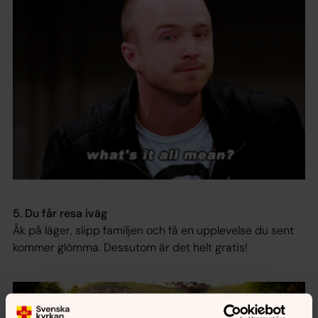
5. Du får resa iväg
Åk på läger, slipp familjen och få en upplevelse du sent
kommer glömma. Dessutom är det helt gratis!