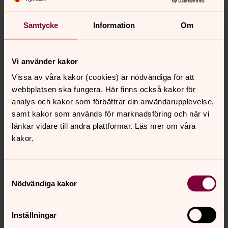
Samtycke
Information
Om
Vi använder kakor
Vissa av våra kakor (cookies) är nödvändiga för att
6. Du får ha en helt egen fest
webbplatsen ska fungera. Här finns också kakor för
Precis som dop, studenten och bröllop är konfirmationen
analys och kakor som förbättrar din användarupplevelse,
en av livets stora högtider. Vid få andra tillfällen har du
samt kakor som används för marknadsföring och när vi
chansen att bli firad av släkt och vänner, och stå i
länkar vidare till andra plattformar. Läs mer om våra
centrum för en dag.
kakor.
Samtyckesval
Nödvändiga kakor
Inställningar