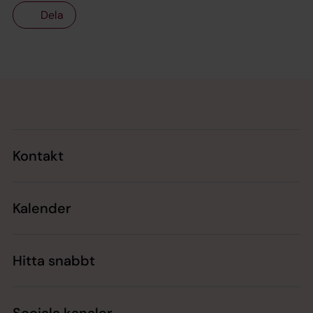
Dela
Tillbaka till toppen
Tillbaka till innehållet
Kontakt
Kalender
Hitta snabbt
Sociala kanaler