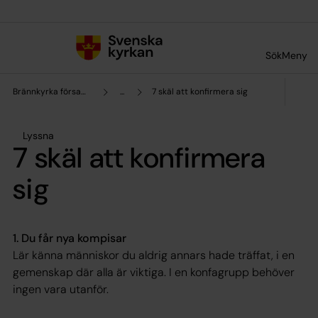
Till innehållet
Till undermeny
Sök
Meny
Brännkyrka församling
...
7 skäl att konfirmera sig
Lyssna
7 skäl att konfirmera
sig
1. Du får nya kompisar
Lär känna människor du aldrig annars hade träffat, i en
gemenskap där alla är viktiga. I en konfagrupp behöver
ingen vara utanför.