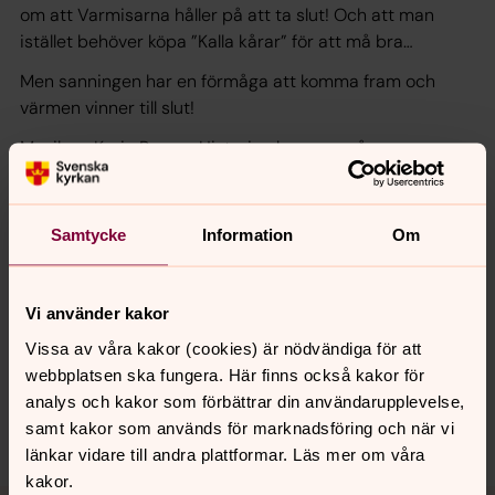
om att Varmisarna håller på att ta slut! Och att man
istället behöver köpa ”Kalla kårar” för att må bra…
Men sanningen har en förmåga att komma fram och
värmen vinner till slut!
Musik av Karin Runow. Historien baseras på en
berättelse av Claud Steiner.
Varmt välkommen!
Samtycke
Information
Om
Vi använder kakor
Synpunkter eller frågor på sidans
innehåll?
Vissa av våra kakor (cookies) är nödvändiga för att
webbplatsen ska fungera. Här finns också kakor för
stora-tuna.pastorat@svenskakyrkan.se
analys och kakor som förbättrar din användarupplevelse,
Dela
samt kakor som används för marknadsföring och när vi
länkar vidare till andra plattformar. Läs mer om våra
kakor.