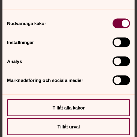
Tillbaka till toppen
Tillbaka till innehållet
Samtyckesval
Nödvändiga kakor
Kontakt
Inställningar
Kalender
Analys
Hitta snabbt
Marknadsföring och sociala medier
Sociala kanaler
Tillåt alla kakor
Tillåt urval