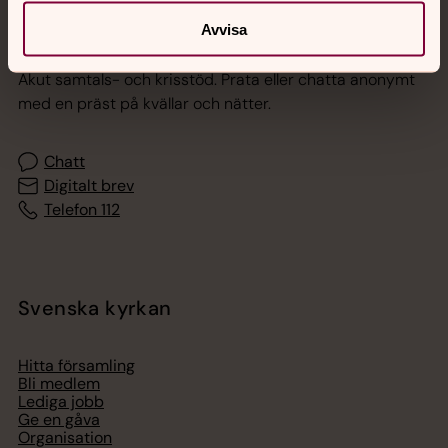
Avvisa
Jourhavande präst
Akut samtals- och krisstöd. Prata eller chatta anonymt
med en präst på kvällar och nätter.
Chatt
Digitalt brev
Telefon 112
Svenska kyrkan
Hitta församling
Bli medlem
Lediga jobb
Ge en gåva
Organisation