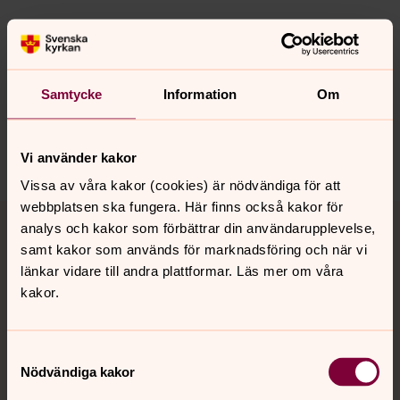
Synpunkter eller frågor på sidans
innehåll?
Samtycke
Information
Om
stora-tuna.pastorat@svenskakyrkan.se
Dela
Vi använder kakor
Vissa av våra kakor (cookies) är nödvändiga för att
webbplatsen ska fungera. Här finns också kakor för
Tillbaka till toppen
Tillbaka till innehållet
analys och kakor som förbättrar din användarupplevelse,
samt kakor som används för marknadsföring och när vi
länkar vidare till andra plattformar. Läs mer om våra
kakor.
Kontakt
Samtyckesval
Kalender
Nödvändiga kakor