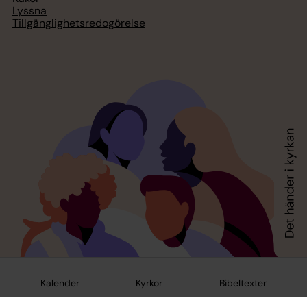
Lyssna
Tillgänglighetsredogörelse
Kalender
Kyrkor
Bibeltexter