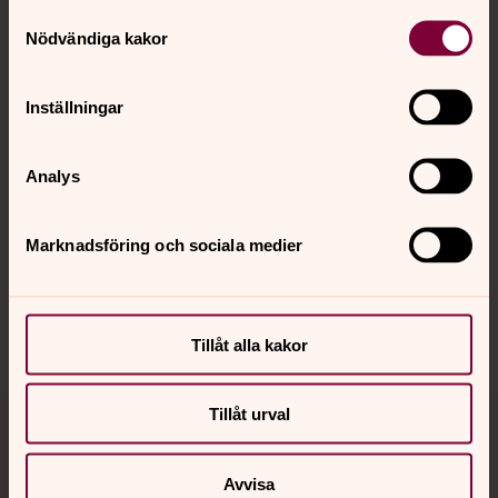
Kontakt
Samtyckesval
Nödvändiga kakor
Kalender
Inställningar
Analys
Hitta snabbt
Marknadsföring och sociala medier
Sociala kanaler
Tillåt alla kakor
Tillåt urval
Jourhavande präst
Avvisa
Akut samtals- och krisstöd. Prata eller chatta anonymt