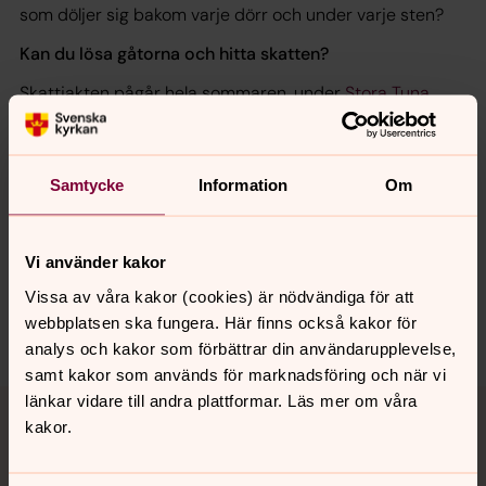
som döljer sig bakom varje dörr och under varje sten?
Kan du lösa gåtorna och hitta skatten?
Skattjakten pågår hela sommaren, under
Stora Tuna
kyrkas öppettider.
Samtycke
Information
Om
Synpunkter eller frågor på sidans
innehåll?
Vi använder kakor
stora-tuna.pastorat@svenskakyrkan.se
Vissa av våra kakor (cookies) är nödvändiga för att
webbplatsen ska fungera. Här finns också kakor för
Dela
analys och kakor som förbättrar din användarupplevelse,
samt kakor som används för marknadsföring och när vi
Tillbaka till toppen
Tillbaka till innehållet
länkar vidare till andra plattformar. Läs mer om våra
kakor.