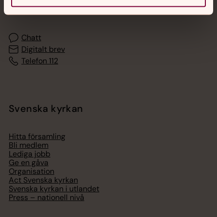
med en präst på kvällar och nätter.
Chatt
Digitalt brev
Telefon 112
Svenska kyrkan
Hitta församling
Bli medlem
Lediga jobb
Ge en gåva
Organisation
Act Svenska kyrkan
Svenska kyrkan i utlandet
Press – nationell nivå