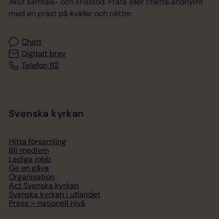
Akut samtals- och krisstöd. Prata eller chatta anonymt
med en präst på kvällar och nätter.
Chatt
Digitalt brev
Telefon 112
Svenska kyrkan
Hitta församling
Bli medlem
Lediga jobb
Ge en gåva
Organisation
Act Svenska kyrkan
Svenska kyrkan i utlandet
Press – nationell nivå