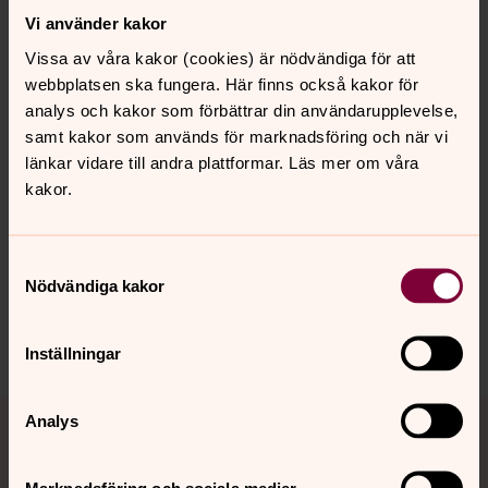
vacker natur!
Vi använder kakor
Vissa av våra kakor (cookies) är nödvändiga för att
Pilgrimsvandringen sker i samverkan med Gränge-
webbplatsen ska fungera. Här finns också kakor för
Säfsnäs församling.
analys och kakor som förbättrar din användarupplevelse,
samt kakor som används för marknadsföring och när vi
länkar vidare till andra plattformar. Läs mer om våra
kakor.
Synpunkter eller frågor på sidans
innehåll?
Samtyckesval
Nödvändiga kakor
stora-tuna.pastorat@svenskakyrkan.se
Dela
Inställningar
Tillbaka till toppen
Tillbaka till innehållet
Analys
Marknadsföring och sociala medier