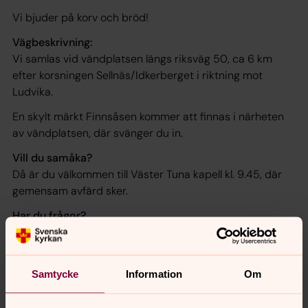
Vi bjuder på korv och bröd!
Vägbeskrivning:
Vi samlas vid vändplatsen längs riksväg 50, ca 6 km
efter korsningen Sellnäs/Idkerberget i riktning mot
Ludvika.
En skylt märkt Finnsåsen kommer att finnas i närheten
av vändplatsen, där svänger du in.
Vill du samåka?
Då är du välkommen till Väster Tuna kapell kl. 9.45, där
gemensam avfärd sker.
Har du frågor?
David Edman, präst i Svenska kyrkan Borlänge, tel.
0243-771 41.
Peter Risberg, diakon i Gränge-Säfsnäs församling, tel.
Samtycke
Information
Om
0240-796 12.
Varmt välkommen att vandra och fira tillsammans i