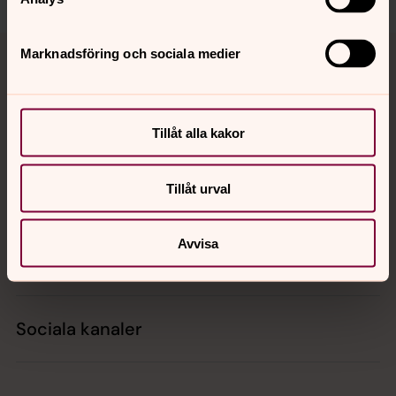
Tillbaka till toppen
Tillbaka till innehållet
Marknadsföring och sociala medier
Kontakt
Tillåt alla kakor
Tillåt urval
Kalender
Avvisa
Hitta snabbt
Sociala kanaler