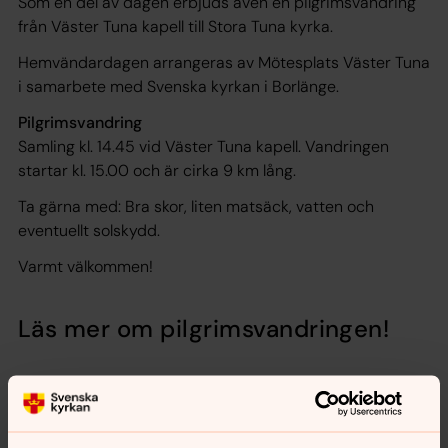
Som en del av dagen erbjuds även en pilgrimsvandring
från Väster Tuna kapell till Stora Tuna kyrka.
Hemvändardagen arrangeras av Mötesplats Väster Tuna
i samarbete med Svenska kyrkan i Borlänge.
Pilgrimsvandring
Samling kl. 14.45 vid Väster Tuna kapell. Vandringen
startar kl. 15.00 och är cirka 9 km lång.
Ta gärna med: Bra skor, liten matsäck, vatten och
eventuellt solskydd.
Varmt välkommen!
Läs mer om pilgrimsvandringen!
Pilgrimsvandring från Väster Tuna
till Stora Tuna
Söndag 7 juni • Från Väster Tuna kapell till Stora Tuna