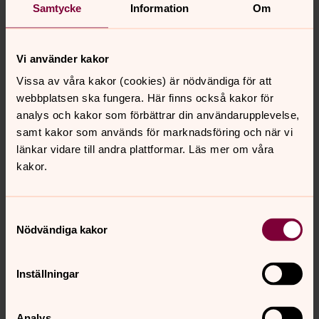
Samtycke
Information
Om
kyrka
Vi använder kakor
Vissa av våra kakor (cookies) är nödvändiga för att
David Edman
webbplatsen ska fungera. Här finns också kakor för
Präst, Svenska kyrkan i Borlänge
analys och kakor som förbättrar din användarupplevelse,
Direkt:
0243-77141
samt kakor som används för marknadsföring och när vi
david.edman@svenskakyrkan.se
E-post:
länkar vidare till andra plattformar. Läs mer om våra
kakor.
Samtyckesval
Nödvändiga kakor
Synpunkter eller frågor på sidans
innehåll?
Inställningar
stora-tuna.pastorat@svenskakyrkan.se
Dela
Analys