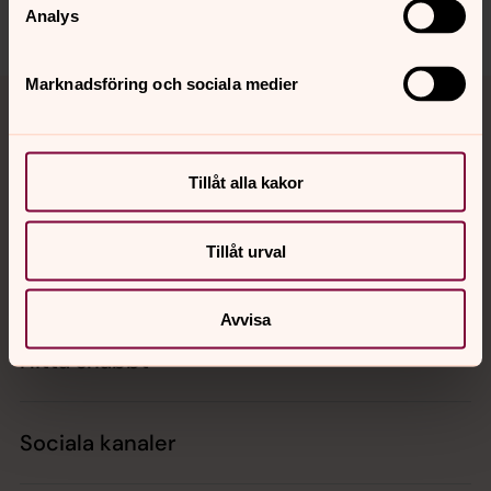
Dela
Analys
Tillbaka till toppen
Tillbaka till innehållet
Marknadsföring och sociala medier
Tillåt alla kakor
Kontakt
Tillåt urval
Kalender
Avvisa
Hitta snabbt
Sociala kanaler