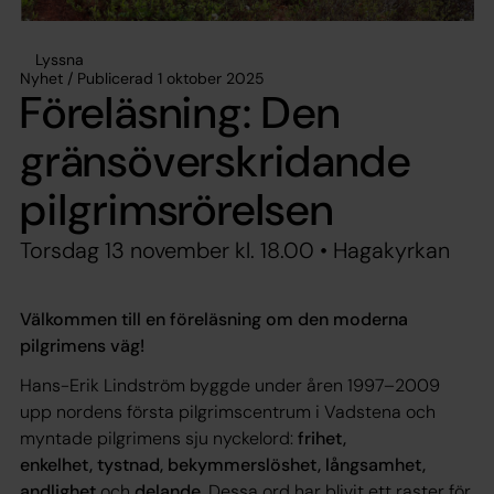
Lyssna
Nyhet / Publicerad 1 oktober 2025
Föreläsning: Den
gränsöverskridande
pilgrimsrörelsen
Torsdag 13 november kl. 18.00 • Hagakyrkan
Välkommen till en föreläsning om den moderna
pilgrimens väg!
Hans-Erik Lindström byggde under åren 1997–2009
upp nordens första pilgrimscentrum i Vadstena och
myntade pilgrimens sju nyckelord:
frihet,
enkelhet, tystnad, bekymmerslöshet, långsamhet,
andlighet
och
delande.
Dessa ord har blivit ett raster för