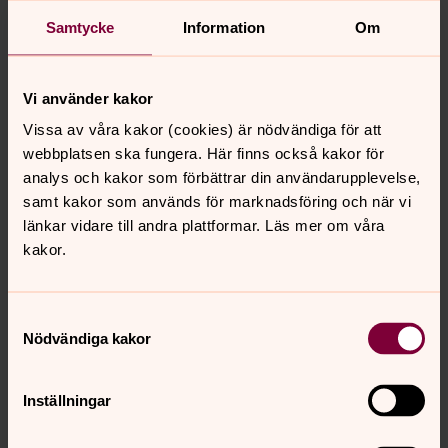
Samtycke
Information
Om
Vi använder kakor
Vissa av våra kakor (cookies) är nödvändiga för att
Fredrik Linder
webbplatsen ska fungera. Här finns också kakor för
Präst
analys och kakor som förbättrar din användarupplevelse,
samt kakor som används för marknadsföring och när vi
Direkt:
0243-77104
länkar vidare till andra plattformar. Läs mer om våra
fredrik.linder@svenskakyrkan.se
E-post:
kakor.
Samtyckesval
Nödvändiga kakor
Synpunkter eller frågor på sidans
innehåll?
Inställningar
stora-tuna.pastorat@svenskakyrkan.se