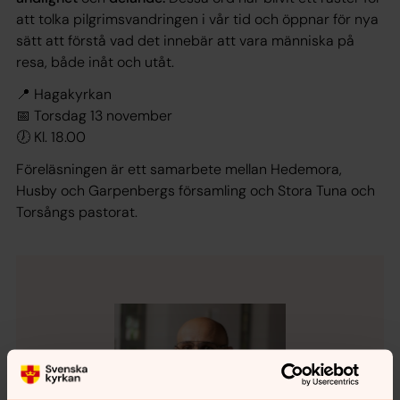
att tolka pilgrimsvandringen i vår tid och öppnar för nya
sätt att förstå vad det innebär att vara människa på
resa, både inåt och utåt.
📍 Hagakyrkan
📅 Torsdag 13 november
🕖 Kl. 18.00
Föreläsningen är ett samarbete mellan Hedemora,
Husby och Garpenbergs församling och Stora Tuna och
Torsångs pastorat.