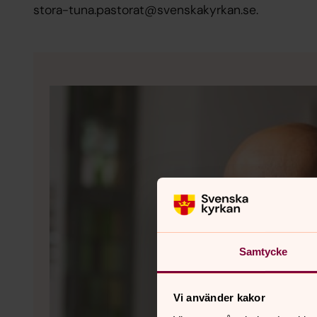
stora-tuna.pastorat@svenskakyrkan.se.
Samtycke
Vi använder kakor