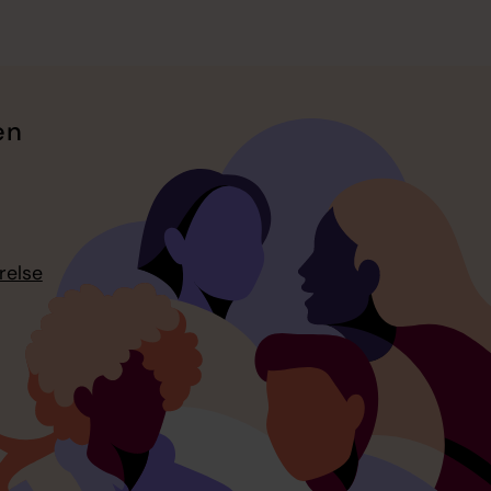
en
relse