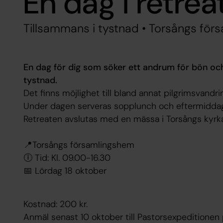
En dag i retrea
Tillsammans i tystnad • Torsångs fö
En dag för dig som söker ett andrum för bön och
tystnad.
Det finns möjlighet till bland annat pilgrimsvandr
Under dagen serveras sopplunch och eftermiddag
Retreaten avslutas med en mässa i Torsångs kyrka
📍Torsångs församlingshem
🕕 Tid: Kl. 09.00-16.30
📅 Lördag 18 oktober
Kostnad: 200 kr.
Anmäl senast 10 oktober till Pastorsexpeditionen