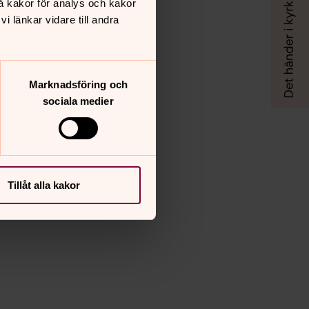
å kakor för analys och kakor
 länkar vidare till andra
Marknadsföring och
sociala medier
Tillåt alla kakor