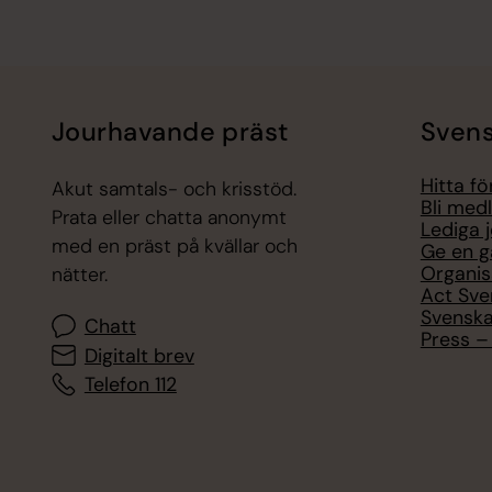
Jourhavande präst
Svens
Hitta f
Akut samtals- och krisstöd.
Bli med
Prata eller chatta anonymt
Lediga 
med en präst på kvällar och
Ge en g
Organis
nätter.
Act Sve
Svenska
Chatt
Press – 
Digitalt brev
Telefon 112