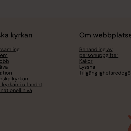
ka kyrkan
Om webbplats
örsamling
Behandling av
lem
personuppgifter
jobb
Kakor
åva
Lyssna
ation
Tillgänglighetsredogö
nska kyrkan
 kyrkan i utlandet
nationell nivå