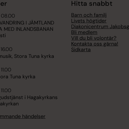
er
Hitta snabbt
Barn och familj
i 08.00
Livets högtider
SVANDRING I JÄMTLAND
Diakonicentrum Jakobs
SA MED INLANDSBANAN
Bli medlem
sti
Vill du bli volontär?
Kontakta oss gärna!
 16.00
Sidkarta
sik, Stora Tuna kyrka
 11.00
tora Tuna kyrka
 11.00
dstjänst i Hagakyrkans
gakyrkan
kommande händelser