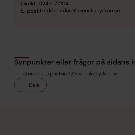
Direkt:
0243-77104
fredrik.linder@svenskakyrkan.se
E-post:
Synpunkter eller frågor på sidans i
stora-tuna.pastorat@svenskakyrkan.se
Dela
Tillbaka till toppen
Tillbaka till innehållet