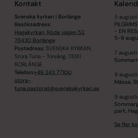
Kontakt
Kalend
Svenska kyrkan i Borlänge
5 august
Besöksadress:
PILGRIM
- EN RE
Hagakyrkan, Röda vägen 52,
5-9 augu
78430 Borlänge
Postadress:
SVENSKA KYRKAN,
7 augusti
Stora Tuna - Torsång, 78181
Sommarmu
BORLÄNGE
Telefon:
+46 243 77100
9 augusti
stora-
Mässa, S
tuna.pastorat@svenskakyrkan.se
9 augusti
Sommargu
park, Ha
Se fler 