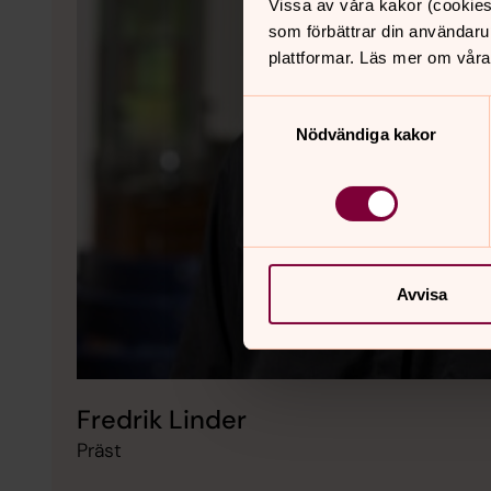
Vissa av våra kakor (cookies
som förbättrar din användaru
plattformar. Läs mer om våra
Samtyckesval
Nödvändiga kakor
Avvisa
Fredrik Linder
Präst