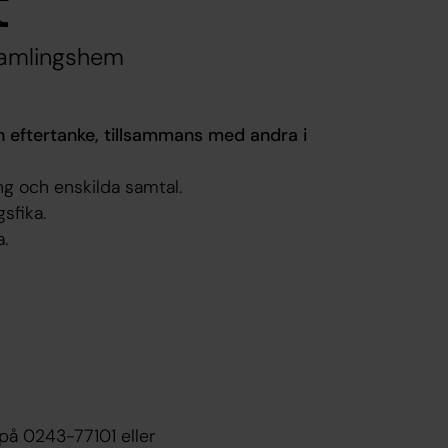
t
rsamlingshem
 eftertanke, tillsammans med andra i
ing och enskilda samtal.
sfika.
.
 på 0243-77101 eller