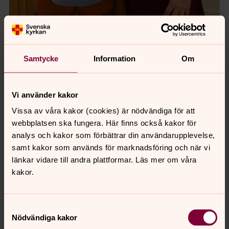
Foto: Camilla Arvidsson
Samtycke
Information
Om
Entusiasmen inför projektet med Mångfaldens trädgård
hos de två ledarna Stig Sörlin och Carina Westbrandt
går inte att ta miste på.
Vi använder kakor
Stig Sörlin har en smittande personlighet. Äktheten i
Vissa av våra kakor (cookies) är nödvändiga för att
hans engagemang för dessa frågor går inte att ta miste
webbplatsen ska fungera. Här finns också kakor för
på, och det syns och hörs tydligt hur miljökämpen Stig
analys och kakor som förbättrar din användarupplevelse,
inspirerat Carina Westbrandt och de övriga deltagarna i
samt kakor som används för marknadsföring och när vi
projektet – som även de har ett brinnande trädgårds-
länkar vidare till andra plattformar. Läs mer om våra
och biologiskt mångfaldsintresse - till reella förändringar
kakor.
i sina egna trädgårdar.
Tanken med Mångfaldens trädgård är inte att det ska
vara ett projekt som avslutas efter en viss tid.
Samtyckesval
Nödvändiga kakor
Förändringarna i utemiljön vid Matteuskyrkan är