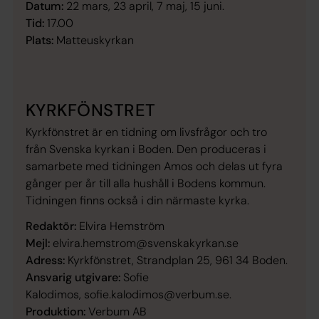
Datum:
22 mars, 23 april, 7 maj, 15 juni.
Tid:
17.00
Plats:
Matteuskyrkan
KYRKFÖNSTRET
Kyrkfönstret är en tidning om livsfrågor och tro
från Svenska kyrkan i Boden. Den produceras i
samarbete med tidningen Amos och delas ut fyra
gånger per år till alla hushåll i Bodens kommun.
Tidningen finns också i din närmaste kyrka.
Redaktör:
Elvira Hemström
Mejl:
elvira.hemstrom@svenskakyrkan.se
Adress:
Kyrkfönstret, Strandplan 25, 961 34 Boden.
Ansvarig utgivare:
Sofie
Kalodimos, sofie.kalodimos@verbum.se.
Produktion:
Verbum AB