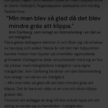
är stare, rödstjärt, flugsnappare, sädesärla och nordlig
fladdermus.
Min man blev så glad då det blev
mindre gräs att klippa.
Ann Carlberg, som anlagt en blomsteräng i en del av
sin trädgård.
Flera glada deltagare släntrar in och låter sig väl smakas
av tacopaj och sallad. Nästa år vid den här tidpunkten
kanske maten man bjuder på innehåller egenodlade
grönsaker. Deltagarna delar entusiastiskt med sig av hur
de jobbar med mångfaldens trädgård i sina egna
trädgårdar. Ann Carlberg berättar om den blomsteräng
hon anlagt i en del av sin trädgård.
– Min man blev så glad då det blev mindre gräs att
klippa. Det är bara att välja ut en yta och sluta klippa
gräset där.
Förutom att anlägga en äng vill Ann också tipsa om att
aldrig använda sig av kemikalier i trädgården.