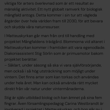
viktiga för arters överlevnad som är ett resultat av
mänsklig aktivitet. Ett nytt globalt ramverk för biologisk
mångfald antogs. Detta kommer i sin tur att vägleda
åtgärder över hela världen fram till 2030, för att bevara
och skydda våra naturresurser.
I Matteuskyrkan går man från ord till handling med
projektet Mångfaldens trädgård. Blommorna vid altaret i
Matteuskyrkan kommer i framtiden att vara egenodlade.
Diakoniassistent Stig Sörlin som är primusmotor bakom
projektet berättar.
– Såklart, under säsong så ska vi vara självförsörjande,
men också i så hög utsträckning som möjligt under
vintern. Det finns arter som kan torkas och användas
under hela året. Man kan också använda rätt mycket
direkt från vår natur under vintermånaderna.
Stig är själv utbildad biolog och kan ämnet på sina fem
fingrar. Även församlingspedagog Carina Westbrandt är
involverad i projektet i Matteuskyrkan, och hon går nu i