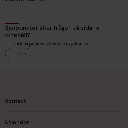
Synpunkter eller frågor på sidans
innehåll?
bodens.pastorat@svenskakyrkan.se
Dela
Tillbaka till toppen
Tillbaka till innehållet
Kontakt
Kalender