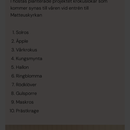
I höstas planterade projektet krokuslökar som
kommer synas till våren vid entrén till
Matteuskyrkan
Solros
Äpple
Vårkrokus
Kungsmynta
Hallon
Ringblomma
Rödklöver
Gulsporre
Maskros
Prästkrage