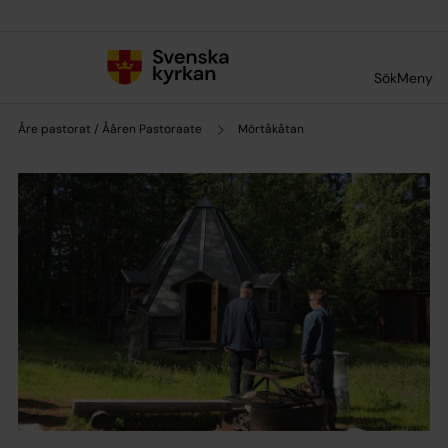
Till innehållet
Till undermeny
Sök
Meny
Åre pastorat / Ååren Pastoraate
Mörtåkåtan