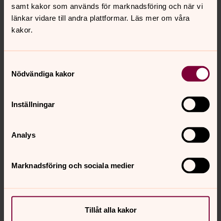
samt kakor som används för marknadsföring och när vi
länkar vidare till andra plattformar. Läs mer om våra
kakor.
Samtyckesval
Nödvändiga kakor
Inställningar
Analys
Invändigt
Marknadsföring och sociala medier
Senast ändrad 28 februari 2024
Synpunkter eller frågor på sidans
Tillåt alla kakor
innehåll?