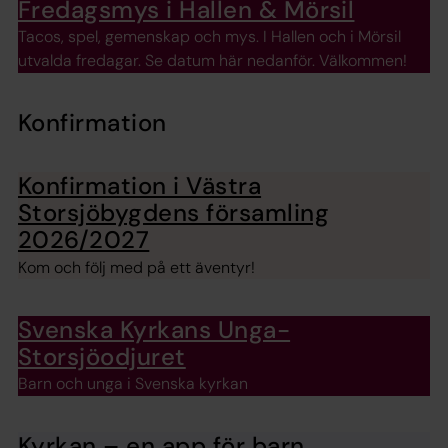
Fredagsmys i Hallen & Mörsil
Tacos, spel, gemenskap och mys. I Hallen och i Mörsil
utvalda fredagar. Se datum här nedanför. Välkommen!
Konfirmation
Konfirmation i Västra
Storsjöbygdens församling
2026/2027
Kom och följ med på ett äventyr!
Svenska Kyrkans Unga-
Storsjöodjuret
Barn och unga i Svenska kyrkan
Kyrkan – en app för barn