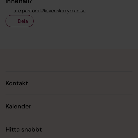
innehåll?
are.pastorat@svenskakyrkan.se
Dela
Tillbaka till toppen
Tillbaka till innehållet
Kontakt
Kalender
Hitta snabbt