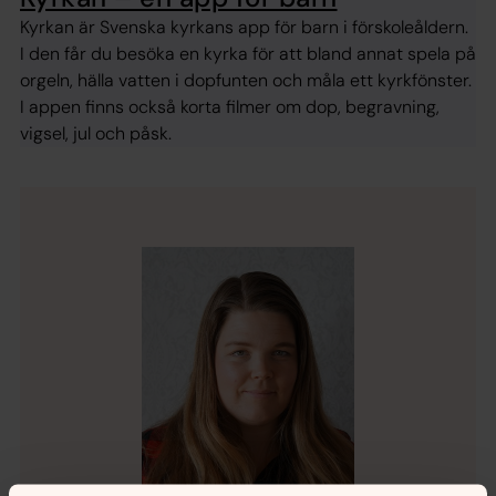
Kyrkan är Svenska kyrkans app för barn i förskoleåldern.
I den får du besöka en kyrka för att bland annat spela på
orgeln, hälla vatten i dopfunten och måla ett kyrkfönster.
I appen finns också korta filmer om dop, begravning,
vigsel, jul och påsk.