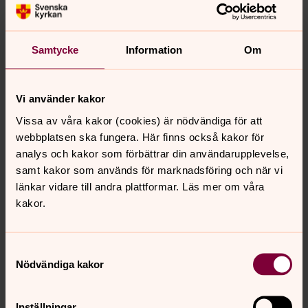
Samtycke
Information
Om
Lina Lidén
Barn - och ungdomsledare i Västra Storsjöbygdens
församling, Åre pastorat / Ååren Pastoraate
Vi använder kakor
Direkt:
0647-146 67
Vissa av våra kakor (cookies) är nödvändiga för att
lina.liden@svenskakyrkan.se
E-post:
webbplatsen ska fungera. Här finns också kakor för
analys och kakor som förbättrar din användarupplevelse,
Mer om Lina Lidén
samt kakor som används för marknadsföring och när vi
länkar vidare till andra plattformar. Läs mer om våra
Barn och ungdomsledare
kakor.
Samtyckesval
Nödvändiga kakor
Inställningar