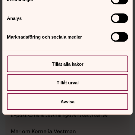
Analys
Marknadsföring och sociala medier
Tillåt alla kakor
Kornelia Vestman
Tillåt urval
Barn - och ungdomsledare i Västra Storsjöbygdens
församling, Åre pastorat / Ååren Pastoraate
Avvisa
Direkt:
064716095
Mobil:
076-1102338
kornelia.vestman@svenskakyrkan.se
E-post:
Mer om Kornelia Vestman