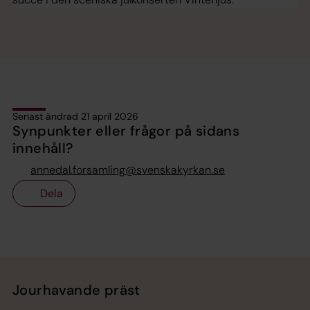
Senast ändrad 21 april 2026
Synpunkter eller frågor på sidans
innehåll?
annedal.forsamling@svenskakyrkan.se
Dela
Tillbaka till toppen
Tillbaka till innehållet
Jourhavande präst