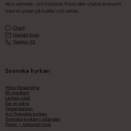
Akut samtals- och krisstöd. Prata eller chatta anonymt
med en präst på kvällar och nätter.
Chatt
Digitalt brev
Telefon 112
Svenska kyrkan
Hitta församling
Bli medlem
Lediga jobb
Ge en gåva
Organisation
Act Svenska kyrkan
Svenska kyrkan i utlandet
Press – nationell nivå