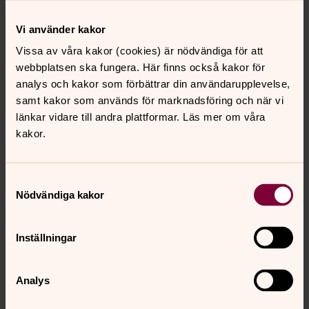
Direkt:
031-731 86 29
SMS:
0727-39 84 50
Vi använder kakor
nils.olandersson@svenskakyrkan.se
E-post:
Vissa av våra kakor (cookies) är nödvändiga för att
webbplatsen ska fungera. Här finns också kakor för
analys och kakor som förbättrar din användarupplevelse,
samt kakor som används för marknadsföring och när vi
länkar vidare till andra plattformar. Läs mer om våra
kakor.
Samtyckesval
Nödvändiga kakor
Inställningar
Analys