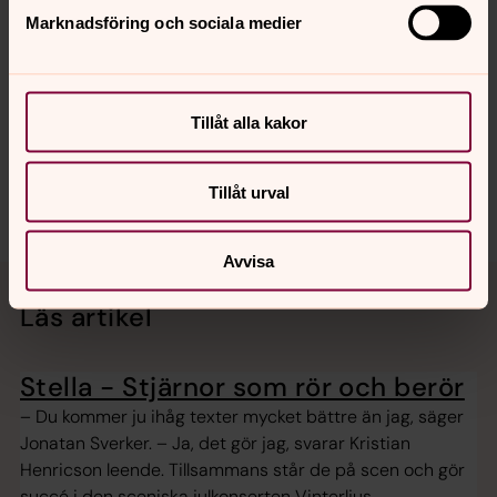
Marknadsföring och sociala medier
Eva Forngren
Körpedagog, Sångpedagog, Verksamheten Stella,
Annedals församling
Tillåt alla kakor
Direkt:
031-731 86 28
eva.forngren@svenskakyrkan.se
E-post:
Tillåt urval
Avvisa
Läs artikel
Stella - Stjärnor som rör och berör
– Du kommer ju ihåg texter mycket bättre än jag, säger
Jonatan Sverker. – Ja, det gör jag, svarar Kristian
Henricson leende. Tillsammans står de på scen och gör
succé i den sceniska julkonserten Vinterljus.