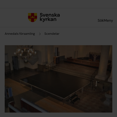
Till innehållet
Till undermeny
Sök
Meny
Annedals församling
Scendelar