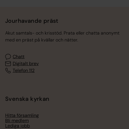
Tillbaka till toppen
Tillbaka till innehållet
Jourhavande präst
Akut samtals- och krisstöd. Prata eller chatta anonymt
med en präst på kvällar och nätter.
Chatt
Digitalt brev
Telefon 112
Svenska kyrkan
Hitta församling
Bli medlem
Lediga jobb