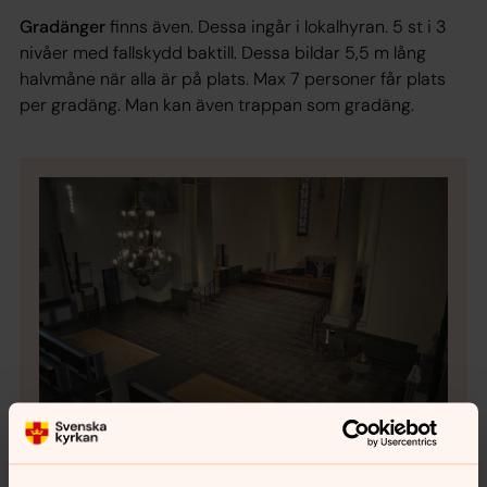
Gradänger
finns även. Dessa ingår i lokalhyran. 5 st i 3
nivåer med fallskydd baktill. Dessa bildar 5,5 m lång
halvmåne när alla är på plats. Max 7 personer får plats
per gradäng. Man kan även trappan som gradäng.
Bild 1 av 5