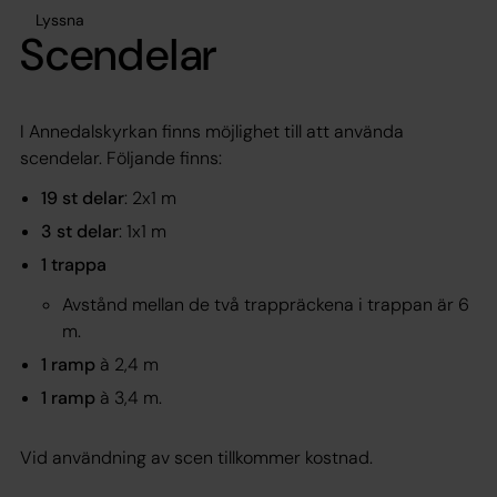
Lyssna
Scendelar
I Annedalskyrkan finns möjlighet till att använda
scendelar. Följande finns:
19 st delar
: 2x1 m
3 st delar
: 1x1 m
1 trappa
Avstånd mellan de två trappräckena i trappan är 6
m.
1 ramp
à 2,4 m
1 ramp
à 3,4 m.
Vid användning av scen tillkommer kostnad.