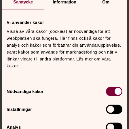
Samtycke
Information
Om
Ingen scen.
Vi använder kakor
Vissa av våra kakor (cookies) är nödvändiga för att
Bild 
webbplatsen ska fungera. Här finns också kakor för
6 sc
analys och kakor som förbättrar din användarupplevelse,
samt kakor som används för marknadsföring och när vi
Öppna bildspel
länkar vidare till andra plattformar. Läs mer om våra
kakor.
Samtyckesval
För mer information samt prisuppgifter, kontakta
Nödvändiga kakor
bokningscentralen
.
Inställningar
Bokningscentralen
Analys