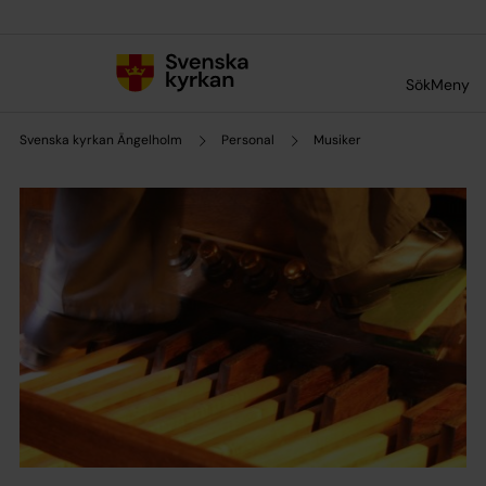
Till innehållet
Till undermeny
Sök
Meny
Svenska kyrkan Ängelholm
Personal
Musiker