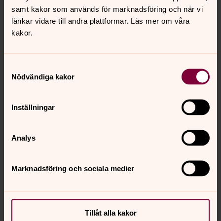
samt kakor som används för marknadsföring och när vi
länkar vidare till andra plattformar. Läs mer om våra
kakor.
Samtyckesval
Nödvändiga kakor
Heléne Thomasson
Kantor, Svenska kyrkan Ängelholm
Inställningar
Direkt:
0431-43 75 43
helene.thomasson@svenskakyrkan.se
E-post:
Analys
Marknadsföring och sociala medier
Senast ändrad 8 april 2022
Synpunkter eller frågor på sidans
Tillåt alla kakor
innehåll?