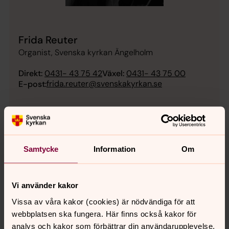
Frida Reuter
Organist, Svenska kyrkan Ängelholm
Direkt:
0431- 43 75 42
Växel:
0431- 43 75 00
frida.reuter@svenskakyrkan.se
E-post:
Samtycke
Information
Om
Vi använder kakor
Vissa av våra kakor (cookies) är nödvändiga för att
webbplatsen ska fungera. Här finns också kakor för
analys och kakor som förbättrar din användarupplevelse,