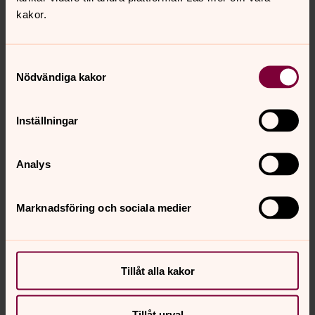
kakor.
Samtyckesval
Nödvändiga kakor
Inställningar
Analys
Marknadsföring och sociala medier
Tillåt alla kakor
Ingrid Pommer Brorson
Samordnare för ideellt medarbetarskap, Svenska
kyrkan Ängelholm
Tillåt urval