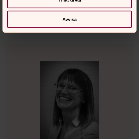
Direkt:
0431-43 75 83
Växel:
0431-43 75 00
ingrid.pommerbrorson@svenskakyrkan.se
E-post:
Avvisa