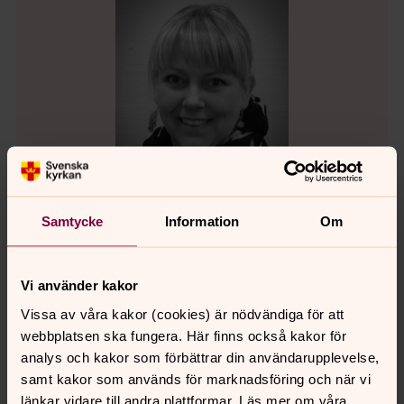
Samtycke
Information
Om
Anna NIlsson
Vi använder kakor
Assistent, Svenska kyrkan Ängelholm
Vissa av våra kakor (cookies) är nödvändiga för att
Direkt:
0431-43 75 13
Växel:
0431-43 75 00
webbplatsen ska fungera. Här finns också kakor för
anna.nilsson8@svenskakyrkan.se
E-post:
analys och kakor som förbättrar din användarupplevelse,
samt kakor som används för marknadsföring och när vi
länkar vidare till andra plattformar. Läs mer om våra