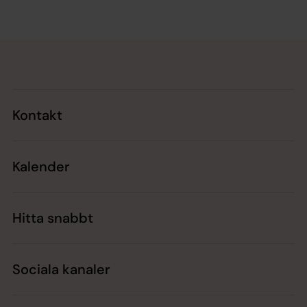
Tillbaka till toppen
Tillbaka till innehållet
Kontakt
Kalender
Hitta snabbt
Sociala kanaler