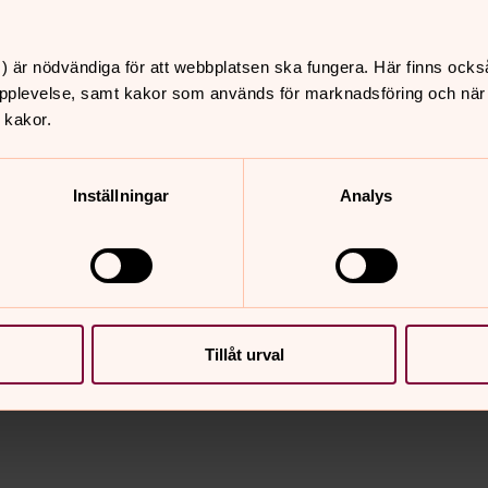
) är nödvändiga för att webbplatsen ska fungera. Här finns ocks
Kör & musik
pplevelse, samt kakor som används för marknadsföring och när vi
 kakor.
"Musik ska byggas utav glädje. Av glädje bygger
man musik!"
Inställningar
Analys
nnehåll?
Tillåt urval