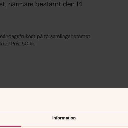
st, närmare bestämt den 14
å måndagsfrukost på församlingshemmet
ap! Pris: 50 kr.
Information