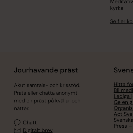
Meditati
kyrka
Se fler 
Jourhavande präst
Svens
Hitta f
Akut samtals- och krisstöd.
Bli med
Prata eller chatta anonymt
Lediga 
med en präst på kvällar och
Ge en g
Organis
nätter.
Act Sve
Svenska
Chatt
Press – 
Digitalt brev