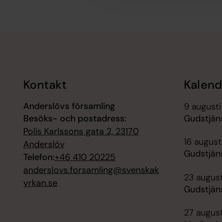
Tillbaka till toppen
Tillbaka till innehållet
Kontakt
Kalend
Anderslövs församling
9 augusti
Besöks- och postadress:
Gudstjäns
Polis Karlssons gata 2, 23170
16 august
Anderslöv
Gudstjäns
Telefon:
+46 410 20225
anderslovs.forsamling@svenskak
23 august
yrkan.se
Gudstjän
27 august