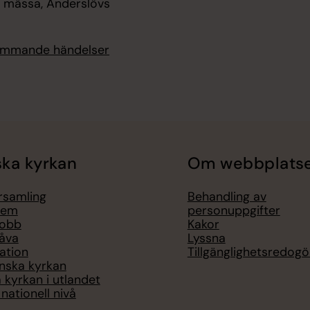
v mässa, Anderslövs
kommande händelser
ka kyrkan
Om webbplats
örsamling
Behandling av
lem
personuppgifter
jobb
Kakor
åva
Lyssna
ation
Tillgänglighetsredogö
nska kyrkan
 kyrkan i utlandet
nationell nivå