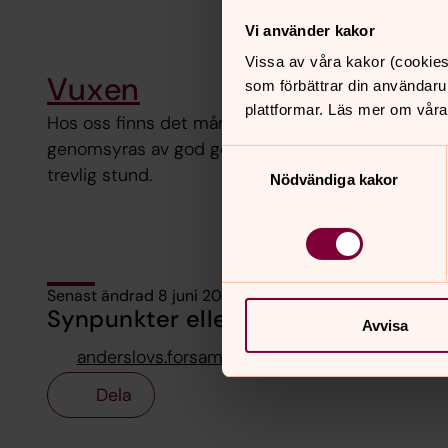
Vi använder kakor
Vissa av våra kakor (cookies
Vuxen
som förbättrar din användaru
plattformar. Läs mer om våra
Hos oss finns det många olika aktiviteter som
genomsyras av god gemenskap, god fika & en
Samtyckesval
trevlig stund.
Nödvändiga kakor
Senast ändrad 8 juni 2026
Synpunkter eller frågor på sidans i
Avvisa
anderslovs.forsamling@svenskakyrkan.se
Dela