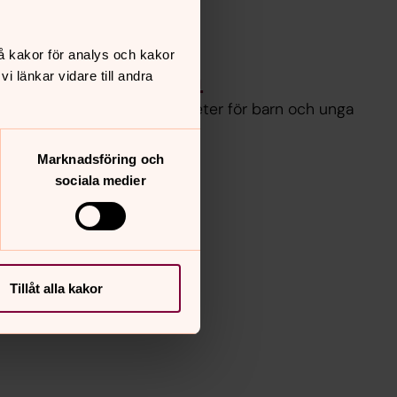
å kakor för analys och kakor
Barn & ungdom
 länkar vidare till andra
Läs om våra olika verksamheter för barn och unga
här!
Marknadsföring och
sociala medier
Tillåt alla kakor