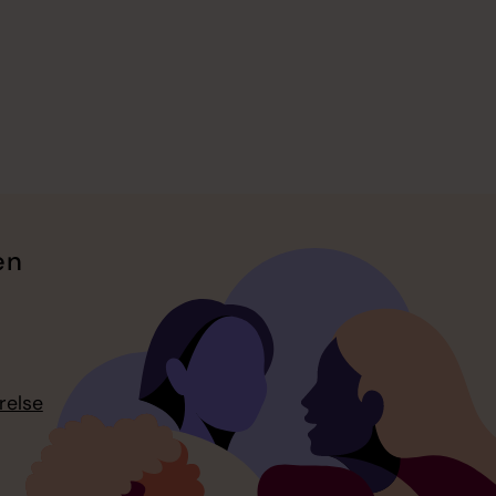
en
relse