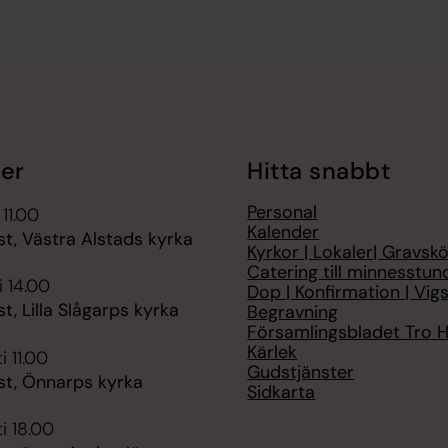
er
Hitta snabbt
Personal
 11.00
Kalender
t, Västra Alstads kyrka
Kyrkor | Lokaler| Gravskö
Catering till minnesstun
i 14.00
Dop | Konfirmation | Vigs
t, Lilla Slågarps kyrka
Begravning
Församlingsbladet Tro 
Kärlek
i 11.00
Gudstjänster
st, Önnarps kyrka
Sidkarta
i 18.00