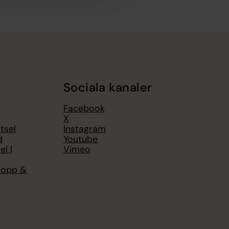
Sociala kanaler
Facebook
X
tsel
Instagram
d
Youtube
el |
Vimeo
Hopp &