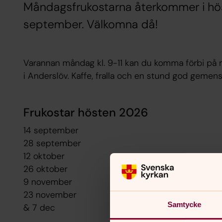
Måndagsfrukostarna återkommer i hö
september. Välkomna då!
Varannan måndag kl. 9-11 kan du komma förbi p
i Anderslöv. Kaffe, fralla och en stund god gemensk
Frukostar hösten 2026
14 september
28 september
12 oktober
26 oktober
9 november
23 november
Samtycke
& 7 dec