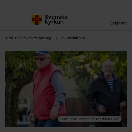
Till innehållet
Till undermeny
Sök
Meny
Alfta-Ovanåkers församling
Gubbklubben