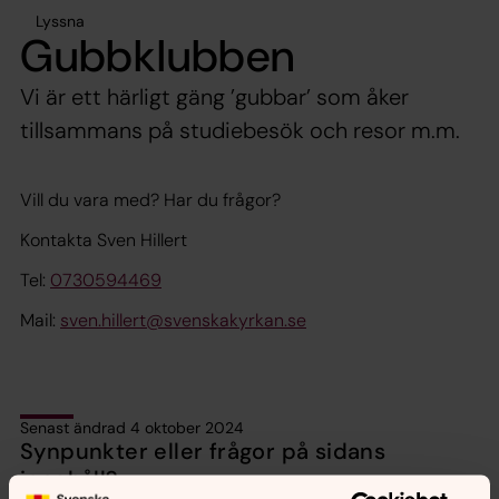
Lyssna
Gubbklubben
Vi är ett härligt gäng ’gubbar’ som åker
tillsammans på studiebesök och resor m.m.
Vill du vara med? Har du frågor?
Kontakta Sven Hillert
Tel:
0730594469
Mail:
sven.hillert@svenskakyrkan.se
Senast ändrad 4 oktober 2024
Synpunkter eller frågor på sidans
innehåll?