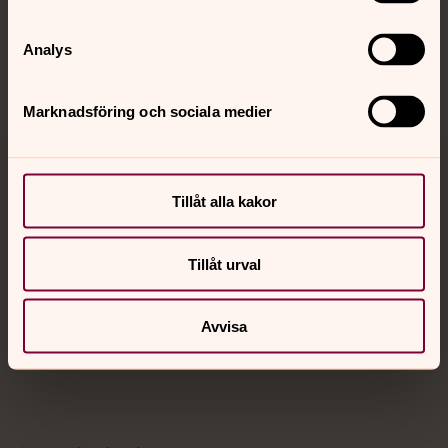
Sociala kanaler
Analys
Marknadsföring och sociala medier
Jourhavande präst
Tillåt alla kakor
Akut samtals- och krisstöd. Prata eller chatta anonymt
med en präst på kvällar och nätter.
Tillåt urval
Chatt
Avvisa
Digitalt brev
Telefon 112