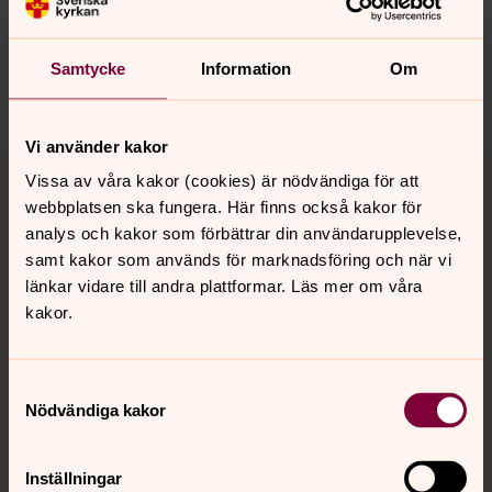
alfta-ovanaker@svenskakyrkan.se
Dela
Samtycke
Information
Om
Vi använder kakor
Tillbaka till toppen
Tillbaka till innehållet
Vissa av våra kakor (cookies) är nödvändiga för att
webbplatsen ska fungera. Här finns också kakor för
analys och kakor som förbättrar din användarupplevelse,
samt kakor som används för marknadsföring och när vi
Kontakt
länkar vidare till andra plattformar. Läs mer om våra
kakor.
Kalender
Samtyckesval
Nödvändiga kakor
Hitta snabbt
Inställningar