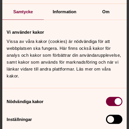
ahus.forsamling@svenskakyrkan.se
Dela
Samtycke
Information
Om
Tillbaka till toppen
Tillbaka till innehållet
Vi använder kakor
Vissa av våra kakor (cookies) är nödvändiga för att
webbplatsen ska fungera. Här finns också kakor för
analys och kakor som förbättrar din användarupplevelse,
Kontakt
samt kakor som används för marknadsföring och när vi
länkar vidare till andra plattformar. Läs mer om våra
kakor.
Kalender
Samtyckesval
Hitta snabbt
Nödvändiga kakor
Inställningar
Sociala kanaler