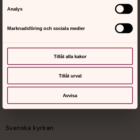
Analys
Marknadsföring och sociala medier
Jourhavande präst
Akut samtals- och krisstöd. Prata eller chatta anonymt
Tillåt alla kakor
med en präst på kvällar och nätter.
Tillåt urval
Chatt
Digitalt brev
Avvisa
Telefon 112
Svenska kyrkan