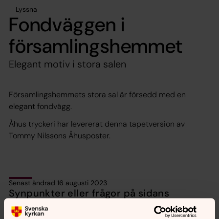
Lyssna
Fondväggen i
församlingshemmet
Elegant motiv i stora salen
Församlingshemmets stora sal är försedd med en
elegant fondvägg.
Åhus tryckeri har levererat denna tapetversion av
Tommy Nilssons Åhusposter.
Senast ändrad 16 augusti 2023
Synpunkter eller frågor på sidans
innehåll?