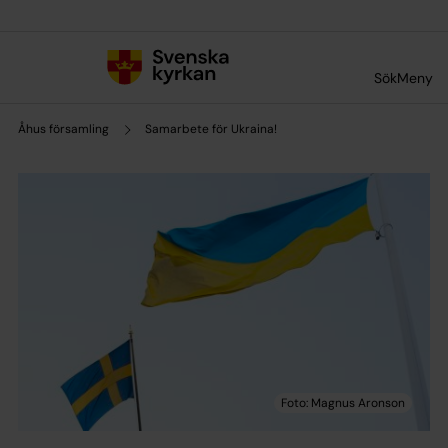
Till innehållet
Till undermeny
Sök
Meny
Åhus församling
Samarbete för Ukraina!