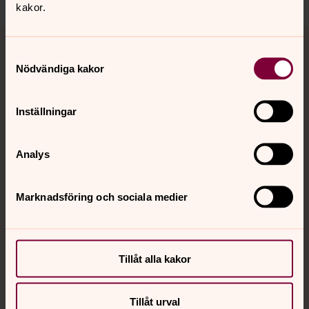
kakor.
Tillbaka till toppen
Tillbaka till innehållet
Samtyckesval
Nödvändiga kakor
Kontakt
Inställningar
Kalender
Analys
Marknadsföring och sociala medier
Hitta snabbt
Sociala kanaler
Tillåt alla kakor
Tillåt urval