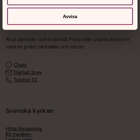
Avvisa
Jourhavande präst
Akut samtals- och krisstöd. Prata eller chatta anonymt
med en präst på kvällar och nätter.
Chatt
Digitalt brev
Telefon 112
Svenska kyrkan
Hitta församling
Bli medlem
Lediga jobb