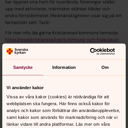
har öppnat sina hem för nyanlända, föreningar ställer
upp med aktiviteter, människor skänker kläder och
andra förnödenheter. Medmänskligheten visar sig på ett
fantastiskt sätt. Tack!
För mer info, läs gärna Kristianstad kommuns hemsida:
https://www.kristianstad.se/sv/omsorg-och-hjalp/akut-
hjalp/sakerhet-och-krishantering/med-anledning-av-
kriget-i-ukraina/
Samtycke
Information
Om
Vi använder kakor
Senast ändrad 24 april 2024
Synpunkter eller frågor på sidans
Vissa av våra kakor (cookies) är nödvändiga för att
innehåll?
webbplatsen ska fungera. Här finns också kakor för
analys och kakor som förbättrar din användarupplevelse,
ahus.forsamling@svenskakyrkan.se
samt kakor som används för marknadsföring och när vi
Dela
länkar vidare till andra plattformar. Läs mer om våra