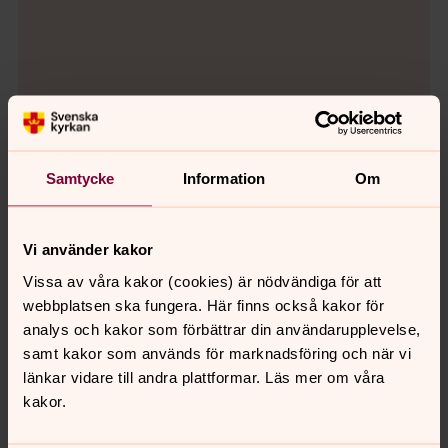
Bild 
Plan
Öppna bildspel
Samtycke
Information
Om
Ombyggnadsprocessen av nytt
Vi använder kakor
vaktmästeri är i gång
Vissa av våra kakor (cookies) är nödvändiga för att
Detta innebär att ordinarie infart och parkering är
webbplatsen ska fungera. Här finns också kakor för
avstängd. Endast byggtrafik är tillåten.
analys och kakor som förbättrar din användarupplevelse,
Avstängningen kommer att gälla fram till juli 2026, då
samt kakor som används för marknadsföring och när vi
ombyggnadsarbetet ska vara klart. Besökare hänvisas
länkar vidare till andra plattformar. Läs mer om våra
till den tillfälliga parkeringen på gräsmattan till vänster
kakor.
om infarten samt till höger, på gatan längs med staketet.