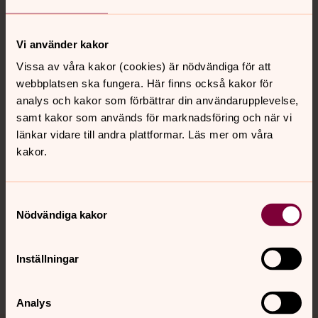
Tillbaka till toppen
Tillbaka till innehållet
Vi använder kakor
Vissa av våra kakor (cookies) är nödvändiga för att
Kontakt
webbplatsen ska fungera. Här finns också kakor för
analys och kakor som förbättrar din användarupplevelse,
samt kakor som används för marknadsföring och när vi
Kalender
länkar vidare till andra plattformar. Läs mer om våra
kakor.
Hitta snabbt
Samtyckesval
Nödvändiga kakor
Sociala kanaler
Inställningar
Analys