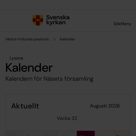
Till innehållet
Till undermeny
Sök
Meny
Västra Frölunda pastorat
Kalender
Lyssna
Kalender
Kalendern för Näsets församling
Aktuellt
augusti 2026
Vecka 32