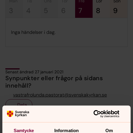
mån
tis
ons
tor
fre
lör
sön
3
4
5
6
7
8
9
Inga händelser i dag.
Senast ändrad 27 januari 2021
Synpunkter eller frågor på sidans
innehåll?
vastrafrolunda.pastorat@svenskakyrkan.se
Dela
Samtycke
Information
Om