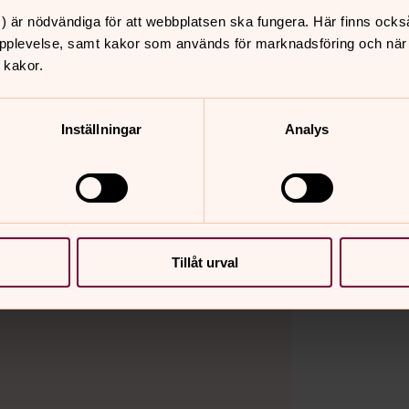
) är nödvändiga för att webbplatsen ska fungera. Här finns ocks
pplevelse, samt kakor som används för marknadsföring och när vi
ch
 kakor.
Inställningar
Analys
 ett mejl.
0 på Peder Hardings väg 14.
2.
an.se
Tillåt urval
8–12.