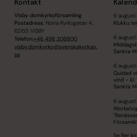
Kontakt
Kalend
Visby domkyrkoförsamling
6 augusti
Postadress:
Norra Kyrkogatan 4,
Klukku te
62155 VISBY
6 augusti
Telefon:
+46 498 206800
Middagsb
visby.domkyrko@svenskakyrkan.
Sankta M
se
6 augusti
Guidad v
vind - kl
Sankta M
6 augusti
Workshop
"Renässan
Församli
Se fler 