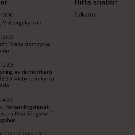
er
Hitta snabbt
Sidkarta
 10.00
i, Visborgskyrkan
 12.00
ön, Visby domkyrka
aria
 12.30
isning av domkyrkans
. 12.30, Visby domkyrka
aria
 14.30
 i församlingshuset
sens Rika Sångskatt",
ngshus
kommande händelser