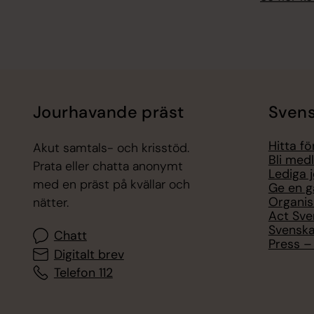
Jourhavande präst
Svens
Hitta f
Akut samtals- och krisstöd.
Bli med
Prata eller chatta anonymt
Lediga 
med en präst på kvällar och
Ge en g
Organis
nätter.
Act Sve
Svenska
Chatt
Press – 
Digitalt brev
Telefon 112