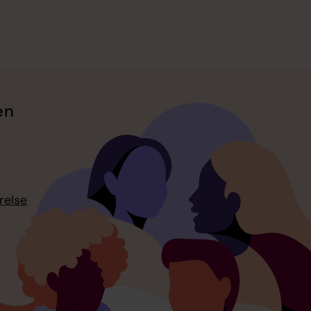
en
relse