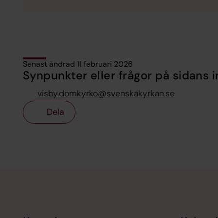
Senast ändrad 11 februari 2026
Synpunkter eller frågor på sidans i
visby.domkyrko@svenskakyrkan.se
Dela
Tillbaka till toppen
Tillbaka till innehållet