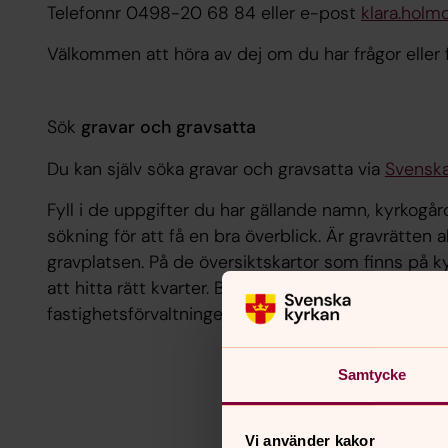
Telefonnr 0498-20 68 84 eller e-post
klara.holm
Välkommen att höra av dej om du har frågor eller 
Sök
gravar och gravsatta
Du kan själv söka gravar och gravsatta via
Svenska
Fyll i de uppgifter du har gällande namn, kyrkogå
sökning
för att få en bra överblick. Är gravrätten a
gravplatsen. På de översiktskartor som finns på k
att hitta rätt kvarter. Behöver du ytterligare hjälp
fastighetsförvaltningen eller personalen ute på k
Samtycke
Vi använder kakor