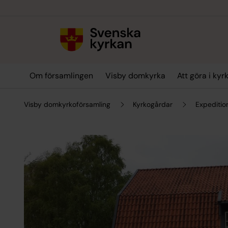
Till innehållet
Till undermeny
Om församlingen
Visby domkyrka
Att göra i kyr
Visby domkyrkoförsamling
Kyrkogårdar
Expeditio