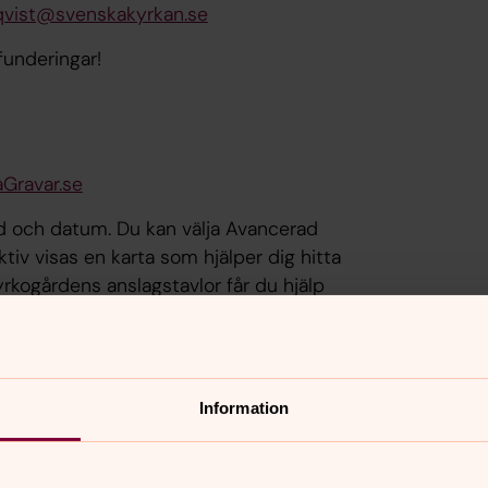
qvist@svenskakyrkan.se
funderingar!
Gravar.se
rd och datum. Du kan välja
Avancerad
ktiv visas en karta som hjälper dig hitta
yrkogårdens anslagstavlor får du hjälp
, tveka inte att kontakta kyrkogårds- och
yrkogården.
Information