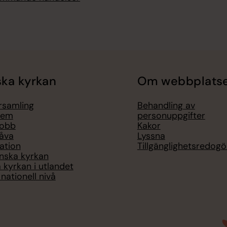
ka kyrkan
Om webbplats
örsamling
Behandling av
lem
personuppgifter
jobb
Kakor
åva
Lyssna
ation
Tillgänglighetsredogö
nska kyrkan
 kyrkan i utlandet
nationell nivå