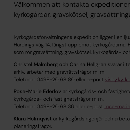
Välkommen att kontakta expeditionen
kyrkogårdar, gravskötsel, gravsättnin
Kyrkogårdsförvaltningens expedition ligger i en lju
Hardings väg 14, längst upp emot kyrkogårdarna. 
som rör gravsättning, gravskötsel, kyrkogårds- och
Christel Malmberg och Carina Hellgren
svarar i t
arkiv, arbetar med gravrättsfrågor m. m.
Telefonnr 0498-20 68 80 eller e-post
visby.kyrk
Rose-Marie Ederlöv
är kyrkogårds- och fastighe
kyrkogårds- och fastighetsfrågor m m.
Telefonnr 0498-20 68 36 eller e-post
rose-mari
Klara Holmqvist
är kyrkogårdsingenjör och arbeta
planeringsfrågor.