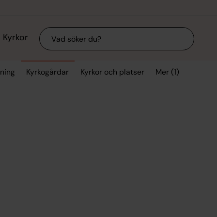
Sök
Kyrkor
Mer (1)
vning
Kyrkogårdar
Kyrkor och platser