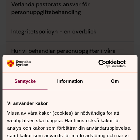
Vetlanda pastorats ansvar för
personuppgiftsbehandling
Integritetspolicyn - en överblick
Hur vi behandlar personuppgifter i våra
verksamheter
Kontakt
Samtycke
Information
Om
Vi använder kakor
Vissa av våra kakor (cookies) är nödvändiga för att
Senast ändrad 5 oktober 2023
Synpunkter eller frågor på sidans
webbplatsen ska fungera. Här finns också kakor för
innehåll?
analys och kakor som förbättrar din användarupplevelse,
samt kakor som används för marknadsföring och när vi
vetlanda.pastorat@svenskakyrkan.se