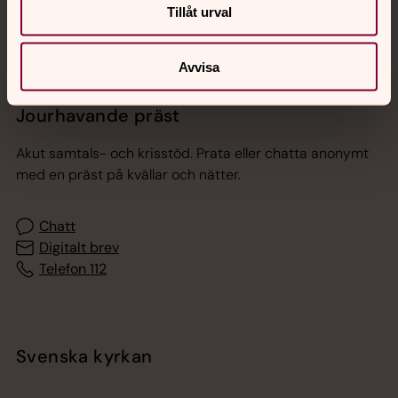
Tillåt urval
Avvisa
Jourhavande präst
Akut samtals- och krisstöd. Prata eller chatta anonymt
med en präst på kvällar och nätter.
Chatt
Digitalt brev
Telefon 112
Svenska kyrkan