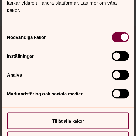
länkar vidare till andra plattformar. Läs mer om våra
Dela
kakor.
Tillbaka till toppen
Tillbaka till innehållet
Samtyckesval
Nödvändiga kakor
Inställningar
Kontakt
Analys
Kalender
Marknadsföring och sociala medier
Hitta snabbt
Tillåt alla kakor
Sociala kanaler