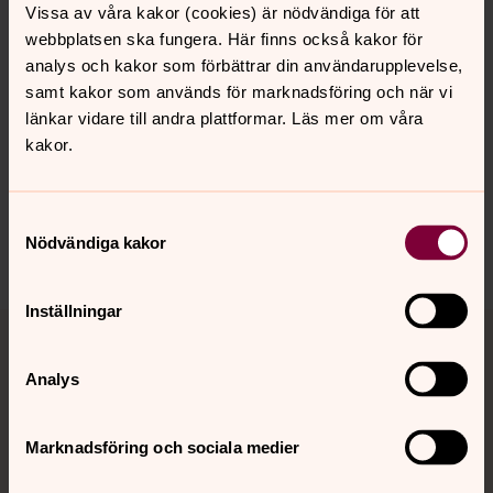
Vissa av våra kakor (cookies) är nödvändiga för att
webbplatsen ska fungera. Här finns också kakor för
analys och kakor som förbättrar din användarupplevelse,
Senast ändrad 26 juni 2024
samt kakor som används för marknadsföring och när vi
Synpunkter eller frågor på sidans
länkar vidare till andra plattformar. Läs mer om våra
innehåll?
kakor.
vetlanda.pastorat@svenskakyrkan.se
Dela
Samtyckesval
Nödvändiga kakor
Inställningar
Tillbaka till toppen
Tillbaka till innehållet
Analys
Kontakt
Marknadsföring och sociala medier