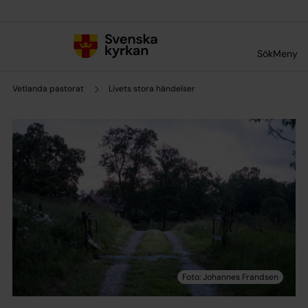
Till innehållet
Till undermeny
Sök
Meny
Vetlanda pastorat
Livets stora händelser