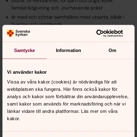
bidrar till verksamhet för barn och unga, körer,
familjerådgivning och jourhavande präst
är med och stöttar samhällets mest utsatta, både i
Sverige och utomlands
bidrar till att kyrkobyggnaderna bevaras och att
kulturhistoriska värden förs vidare till kommande
generationer
Samtycke
Information
Om
Här
kan du läsa mer om vad du får som medlem.
Vi använder kakor
Någonting för alla
Vissa av våra kakor (cookies) är nödvändiga för att
Många medlemmar finns varje år med i något av kyrkans
webbplatsen ska fungera. Här finns också kakor för
sammanhang. Det kan till exempel vara i kören, på
analys och kakor som förbättrar din användarupplevelse,
konfirmationslägret, syförening, vid en anhörigs
samt kakor som används för marknadsföring och när vi
begravning eller i en insamling till det internationella
länkar vidare till andra plattformar. Läs mer om våra
arbetet för bistånd och utveckling.
kakor.
Som medlem är du välkommen att ta del av det kyrkan
erbjuder. Du är också, genom att betala kyrkoavgiften,