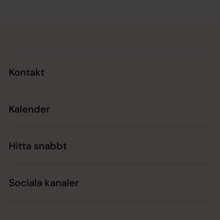
Tillbaka till toppen
Tillbaka till innehållet
Kontakt
Kalender
Hitta snabbt
Sociala kanaler