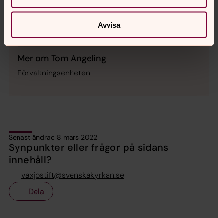
Dataskyddsombud, Växjö stift
Direkt:
0470-77 38 18
Avvisa
tom.angeling@svenskakyrkan.se
E-post:
Mer om Tom Angeling
Förvaltningsenheten
Senast ändrad 8 mars 2022
Synpunkter eller frågor på sidans
innehåll?
vaxjostift@svenskakyrkan.se
Dela