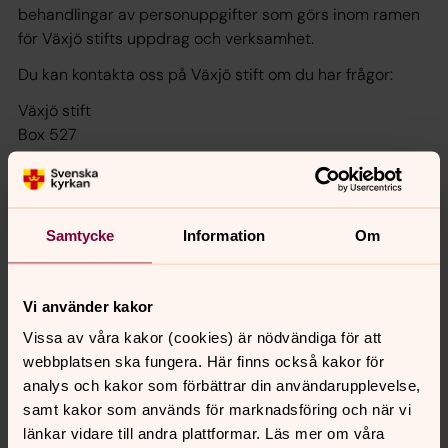
behandlingar av personuppgifter som görs inom ramen
för Växjö stifts uppdrag och verksamhet.
Du kan kontakta oss på Växjö stift om du har frågor:
Växjö stift
Box 527
351 06 Växjö
vaxjostift@svenskakyrkan.se
Samtycke
Information
Om
Vad är ett dataskyddsombud och vem är
Växjö stifts dataskyddsombud?
Den övergripande och viktigaste uppgiften för
Vi använder kakor
dataskyddsombudet är att övervaka att den
Vissa av våra kakor (cookies) är nödvändiga för att
personuppgiftsansvariga följder
webbplatsen ska fungera. Här finns också kakor för
dataskyddsförordningen. Dataskyddsombudet ska
analys och kakor som förbättrar din användarupplevelse,
bland annat också vara kontaktperson för de
samt kakor som används för marknadsföring och när vi
registrerade och medarbetarna inom organisationen
länkar vidare till andra plattformar. Läs mer om våra
samt samarbeta med tillsynsmyndigheten, exempelvis