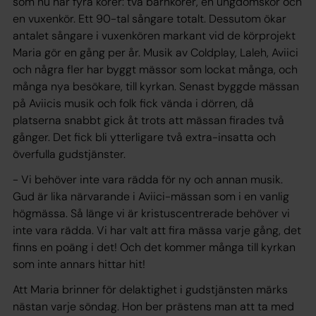
som nu har fyra körer: två barnkörer, en ungdomskör och
en vuxenkör. Ett 90-tal sångare totalt. Dessutom ökar
antalet sångare i vuxenkören markant vid de körprojekt
Maria gör en gång per år. Musik av Coldplay, Laleh, Aviici
och några fler har byggt mässor som lockat många, och
många nya besökare, till kyrkan. Senast byggde mässan
på Aviicis musik och folk fick vända i dörren, då
platserna snabbt gick åt trots att mässan firades två
gånger. Det fick bli ytterligare två extra-insatta och
överfulla gudstjänster.
- Vi behöver inte vara rädda för ny och annan musik.
Gud är lika närvarande i Aviici-mässan som i en vanlig
högmässa. Så länge vi är kristuscentrerade behöver vi
inte vara rädda. Vi har valt att fira mässa varje gång, det
finns en poäng i det! Och det kommer många till kyrkan
som inte annars hittar hit!
Att Maria brinner för delaktighet i gudstjänsten märks
nästan varje söndag. Hon ber prästens man att ta med