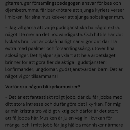
gitarren, ger församlingspedagogen ansvar för bas och
djembetrumma, får bänknötare att sjunga kyriets verser
i micken, får sina musikelever att sjunga solosånger m.m.
- Jag vill gärna att varje gudstjänst ska ha något extra,
något lite mer än det nödvändigaste. Och hittills har det
lyckats bra. Det är också härligt när vi gör det där lilla
extra med psalmer och församlingssång, utöver fina
solosånger. Det hjälper självklart att hela arbetslaget
brinner för att göra fler delaktiga i gudstjänsten:
konfirmander, ungdomar, gudstjänstvärdar, barn. Det är
något vi gör tillsammans!
Varför ska någon bli kyrkomusiker?
- Det är ett fantastiskt roligt jobb, där du får jobba med
ditt stora intresse och du får göra det i kyrkan. För mig
är min kristna tro väldigt viktig och därför är det stort
att få jobba här. Musiken är ju en väg in i kyrkan för
många, och i mitt jobb får jag hjälpa människor närmare