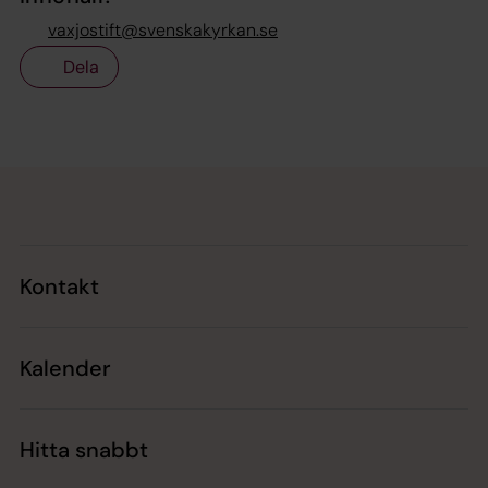
vaxjostift@svenskakyrkan.se
Dela
Tillbaka till toppen
Tillbaka till innehållet
Kontakt
Kalender
Hitta snabbt