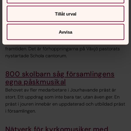
om det som kan bli din uppgift.
Tillåt urval
Här skolas framtidens
kyrkomusiker och körsångare
Avvisa
Fler som spelar orgel och vill vara en del av kyrkans
musikverksamhet som kyrkomusiker eller körsångare i
framtiden. Det är förhoppningarna på Växjö pastorats
nystartade Schola cantorum.
800 skolbarn såg församlingens
egna påskmusikal
Behovet av fler medarbetare i Jourhavande präst är
stort. Ett uppdrag som inte bara tar, utan även ger. En
präst i jouren innebär en uppdaterad och utbildad präst
i församlingen.
Nätverk för kyrkomusiker med