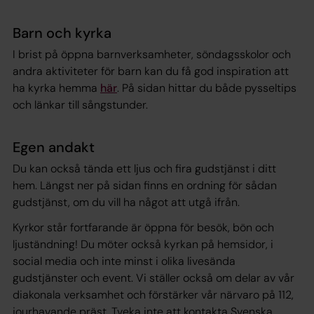
Barn och kyrka
I brist på öppna barnverksamheter, söndagsskolor och
andra aktiviteter för barn kan du få god inspiration att
ha kyrka hemma
här
. På sidan hittar du både pysseltips
och länkar till sångstunder.
Egen andakt
Du kan också tända ett ljus och fira gudstjänst i ditt
hem. Längst ner på sidan finns en ordning för sådan
gudstjänst, om du vill ha något att utgå ifrån.
Kyrkor står fortfarande är öppna för besök, bön och
ljuständning! Du möter också kyrkan på hemsidor, i
social media och inte minst i olika livesända
gudstjänster och event. Vi ställer också om delar av vår
diakonala verksamhet och förstärker vår närvaro på 112,
jourhavande präst. Tveka inte att kontakta Svenska