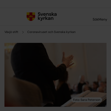
Till innehållet
Till undermeny
Sök
Meny
Växjö stift
Coronaviruset och Svenska kyrkan