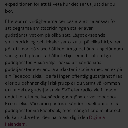
expeditionen för att få veta hur det ser ut just där du
bor.
Eftersom myndigheterna ber oss alla att ta ansvar för
att begränsa smittspridningen ställer även
gudstjänstlivet om på olika sätt. Läget avseende
smittspridning och lokaler ser olika ut på olika håll, vilket
gör att man på vissa håll kan fira gudstjänst ungefär som
vanligt och på andra håll inte bjuder in till offentliga
gudstjänster. Vissa väljer också att sända sina
gudstjänster eller andra andakter i sociala medier, ex på
sin Facebooksida. I de fall ingen offentlig gudstjänst firas
eller du befinner dig i riskgrupp är du varmt välkommen
att ta del av gudstjänst via SVT eller radio, via filmade
andakter eller se livesända gudstjänster via Facebook.
Exempelvis Värnamo pastorat sänder regelbundet sina
gudstjänster via Facebook, men många fler ansluter och
du kan söka efter den närmast dig i den
Digitala
kalendern
.