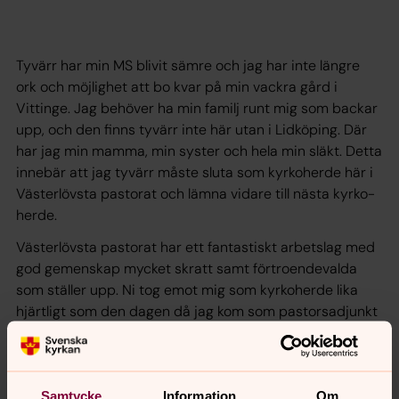
Tyvärr har min MS blivit sämre och jag har inte längre
ork och möjlighet att bo kvar på min vackra gård i
Vittinge. Jag behöver ha min familj runt mig som backar
upp, och den finns tyvärr inte här utan i Lidköping. Där
har jag min mamma, min syster och hela min släkt. Detta
innebär att jag tyvärr måste sluta som kyrkoherde här i
Västerlövsta pastorat och lämna vidare till nästa kyrko­
herde.
Västerlövsta pastorat har ett fantastiskt arbetslag med
god gemenskap mycket skratt samt förtroendevalda
som ställer upp. Ni tog emot mig som kyrkoherde lika
hjärtligt som den dagen då jag kom som pastors­adjunkt
2014. Jag är så tacksam över att ha fått dessa två år här
hos er, över att på nytt ha fått pröva mina vingar och ta
de första stapplande stegen som kyrkoherde. Jag
önskar bara att det hade fått bli några år till.
Samtycke
Information
Om