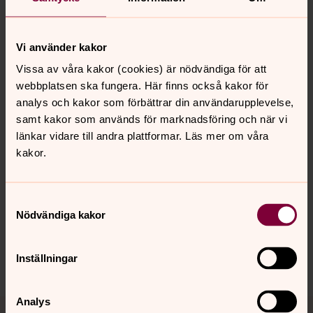
Jag vet att Gud har både mig och er i sin hand och att
allt samverkar till det bästa för den som tror. Och jag
Vi använder kakor
litar på att ni tar hand om nästa kyrkoherde lika väl som
Vissa av våra kakor (cookies) är nödvändiga för att
ni har tagit hand om mig.
webbplatsen ska fungera. Här finns också kakor för
Jag önskar er allt gott och Guds rika välsignelse.
analys och kakor som förbättrar din användarupplevelse,
samt kakor som används för marknadsföring och när vi
Katarina Björklund
länkar vidare till andra plattformar. Läs mer om våra
kakor.
Synpunkter eller frågor på sidans
Samtyckesval
innehåll?
Nödvändiga kakor
vasterlovsta.pastorat@svenskakyrkan.se
Dela
Inställningar
Tillbaka till toppen
Tillbaka till innehållet
Analys