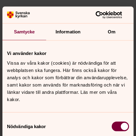
Synpunkter eller frågor på sidans
innehåll?
Samtycke
Information
Om
vasterlovsta.pastorat@svenskakyrkan.se
Dela
Vi använder kakor
Vissa av våra kakor (cookies) är nödvändiga för att
Tillbaka till toppen
Tillbaka till innehållet
webbplatsen ska fungera. Här finns också kakor för
analys och kakor som förbättrar din användarupplevelse,
samt kakor som används för marknadsföring och när vi
länkar vidare till andra plattformar. Läs mer om våra
kakor.
Kontakt
Samtyckesval
Kalender
Nödvändiga kakor