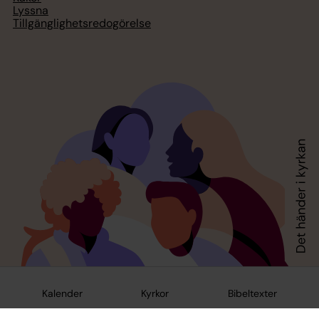
Lyssna
Tillgänglighetsredogörelse
Kalender
Kyrkor
Bibeltexter