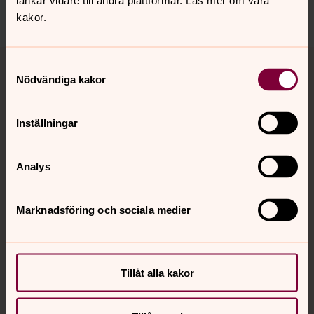
länkar vidare till andra plattformar. Läs mer om våra
Dela
kakor.
Tillbaka till toppen
Tillbaka till innehållet
Samtyckesval
Nödvändiga kakor
Kontakt
Inställningar
Analys
Kalender
Marknadsföring och sociala medier
Hitta snabbt
Tillåt alla kakor
Sociala kanaler