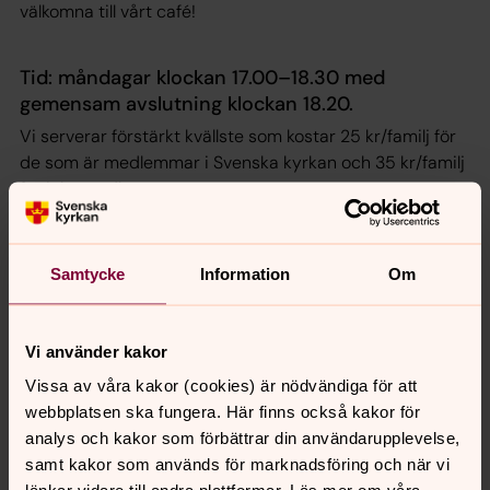
välkomna till vårt café!
Tid:
måndagar klockan 17.00–18.30 med
gemensam avslutning klockan 18.20.
Vi serverar förstärkt kvällste som kostar 25 kr/familj för
de som är medlemmar i Svenska kyrkan och 35 kr/familj
för icke medlemmar.
Adressen är Skolgatan 4, 744 31 Heby.
Ansvarig ledare är Malin Ekstam,
Samtycke
Information
Om
malin.ekstam@svenskakyrkan.se
, 0224-341 44
Vi använder kakor
Vissa av våra kakor (cookies) är nödvändiga för att
Synpunkter eller frågor på sidans
webbplatsen ska fungera. Här finns också kakor för
innehåll?
analys och kakor som förbättrar din användarupplevelse,
vasterlovsta.pastorat@svenskakyrkan.se
samt kakor som används för marknadsföring och när vi