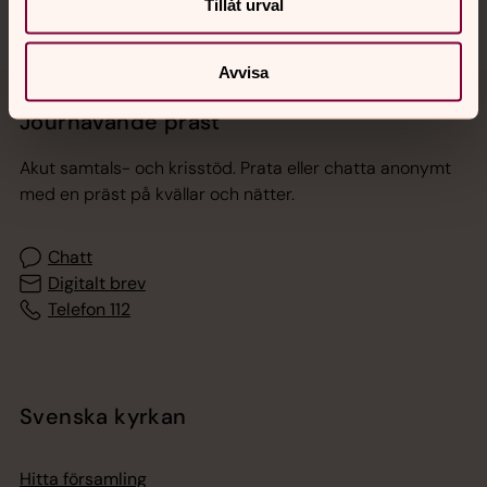
Tillåt urval
Avvisa
Jourhavande präst
Akut samtals- och krisstöd. Prata eller chatta anonymt
med en präst på kvällar och nätter.
Chatt
Digitalt brev
Telefon 112
Svenska kyrkan
Hitta församling