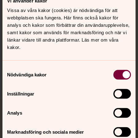
Vi använder kakor
Vissa av våra kakor (cookies) är nödvändiga för att
webbplatsen ska fungera. Här finns också kakor för
Kalender
analys och kakor som förbättrar din användarupplevelse,
samt kakor som används för marknadsföring och när vi
länkar vidare till andra plattformar. Läs mer om våra
Hitta snabbt
kakor.
Sociala kanaler
Samtyckesval
Nödvändiga kakor
Inställningar
Jourhavande präst
Analys
Akut samtals- och krisstöd. Prata eller chatta anonymt
Marknadsföring och sociala medier
med en präst på kvällar och nätter.