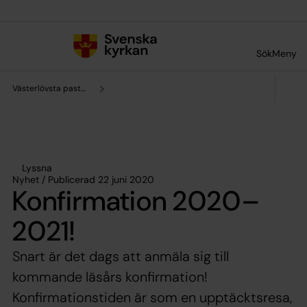
Till innehållet
Till undermeny
Sök
Meny
Västerlövsta pastorat
Lyssna
Nyhet / Publicerad 22 juni 2020
Konfirmation 2020–
2021!
Snart är det dags att anmäla sig till
kommande läsårs konfirmation!
Konfirmationstiden är som en upptäcktsresa,