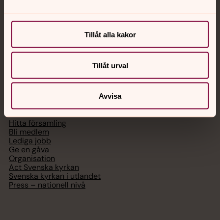
Chatt
Digitalt brev
Tillåt alla kakor
Telefon 112
Tillåt urval
Svenska kyrkan
Avvisa
Hitta församling
Bli medlem
Lediga jobb
Ge en gåva
Organisation
Act Svenska kyrkan
Svenska kyrkan i utlandet
Press – nationell nivå