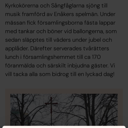
Kyrkokörerna och Sångfåglarna sjöng till
musik framförd av Enåkers spelmän. Under
mässan fick församlingsborna fästa lappar
med tankar och böner vid ballongerna, som
sedan släpptes till väders under jubel och
applåder. Därefter serverades tvårätters
lunch i församlingshemmet till ca 170
föranmälda och särskilt inbjudna gäster. Vi
vill tacka alla som bidrog till en lyckad dag!