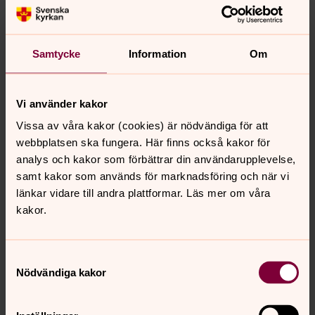
Samtycke
Information
Om
Vi använder kakor
Vissa av våra kakor (cookies) är nödvändiga för att
webbplatsen ska fungera. Här finns också kakor för
analys och kakor som förbättrar din användarupplevelse,
samt kakor som används för marknadsföring och när vi
länkar vidare till andra plattformar. Läs mer om våra
Bild 1 av 14
Foto: Seija Wällensjö
Bild 
kakor.
Öppna bildspel
Samtyckesval
Nödvändiga kakor