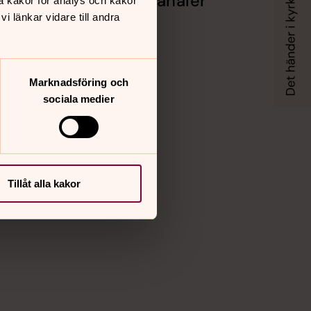
Sociala kanaler
å kakor för analys och kakor
 länkar vidare till andra
tter
Facebook
Instagram
el
Vimeo
Marknadsföring och
sociala medier
Tillåt alla kakor