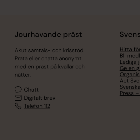
Jourhavande präst
Svens
Hitta f
Akut samtals- och krisstöd.
Bli med
Prata eller chatta anonymt
Lediga 
med en präst på kvällar och
Ge en g
Organis
nätter.
Act Sve
Svenska
Chatt
Press – 
Digitalt brev
Telefon 112