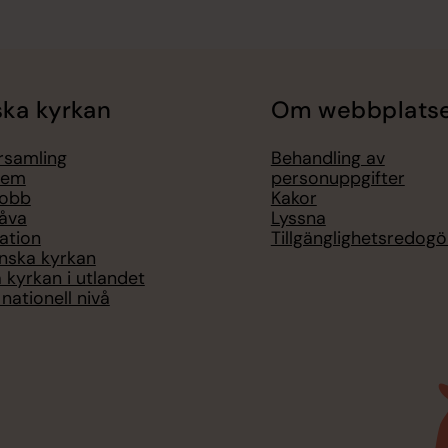
ka kyrkan
Om webbplats
örsamling
Behandling av
lem
personuppgifter
jobb
Kakor
åva
Lyssna
ation
Tillgänglighetsredogö
nska kyrkan
 kyrkan i utlandet
nationell nivå