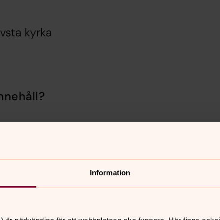
övsta kyrka
nnehåll?
Information