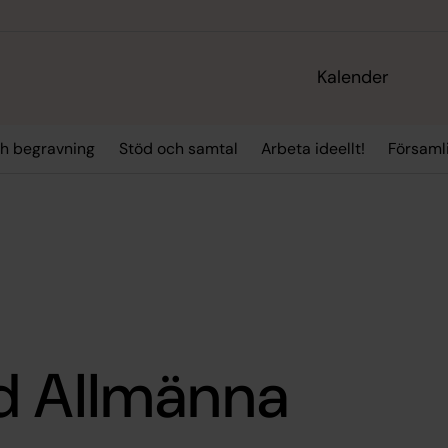
Kalender
ch begravning
Stöd och samtal
Arbeta ideellt!
Församli
d Allmänna