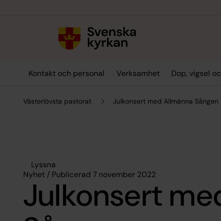
Till innehållet
Till undermeny
Kontakt och personal
Verksamhet
Dop, vigsel o
Västerlövsta pastorat
Julkonsert med Allmänna Sången
Lyssna
Nyhet / Publicerad 7 november 2022
Julkonsert me