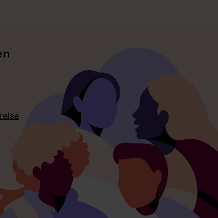
en
relse